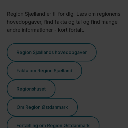
Politik
Region Sjælland er til for dig. Læs om regionens
hovedopgaver, find fakta og tal og find mange
andre informationer - kort fortalt.
Job og
uddannelse
Region Sjællands hovedopgaver
Fagfolk
Fakta om Region Sjælland
Nyheder
Presse
Regionshuset
Om
Om Region Østdanmark
os
Kontakt
Fortælling om Region Østdanmark