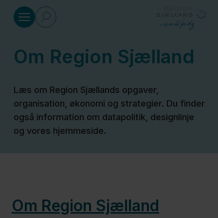
Gå til indhold
Om Region Sjælland
Sundhed
Læs om Region Sjællands opgaver,
Social
organisation, økonomi og strategier. Du finder
også information om datapolitik, designlinje
Klima
og vores hjemmeside.
og
miljø
Regional
Om Region Sjælland
Udvikling