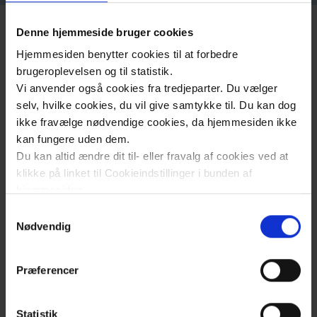
Denne hjemmeside bruger cookies
Hjemmesiden benytter cookies til at forbedre
brugeroplevelsen og til statistik.
Designguide
Vi anvender også cookies fra tredjeparter. Du vælger
selv, hvilke cookies, du vil give samtykke til. Du kan dog
ikke fravælge nødvendige cookies, da hjemmesiden ikke
Region Sjællands designguide præsenterer
kan fungere uden dem.
Regionens visuelle identitet og viser, hvordan
Du kan altid ændre dit til- eller fravalg af cookies ved at
designet skal anvendes på forskellige medier.
klikke på linket til Cookieindstillinger i bunden af
hjemmesiden.
Samtykkevalg
Læs mere om brugen af cookies på vores hjemmeside
Nødvendig
Grundelementer
ved at klikke ’Vis detaljer’.
Læs mere om vores behandling af personoplysninger
Præferencer
Medier og eksempler
Downloads
her
.
Statistik