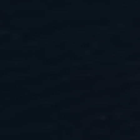
Politik
Job og
uddannelse
Fagfolk
Nyheder
Presse
Om
os
Kontakt