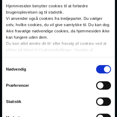
Hjemmesiden benytter cookies til at forbedre
brugeroplevelsen og til statistik.
Vi anvender også cookies fra tredjeparter. Du vælger
selv, hvilke cookies, du vil give samtykke til. Du kan dog
ikke fravælge nødvendige cookies, da hjemmesiden ikke
kan fungere uden dem.
Du kan altid ændre dit til- eller fravalg af cookies ved at
klikke på linket til Cookieindstillinger i bunden af
hjemmesiden.
Samtykkevalg
Læs mere om brugen af cookies på vores hjemmeside
Nødvendig
ved at klikke ’Vis detaljer’.
Læs mere om vores behandling af personoplysninger
Præferencer
her
.
Statistik