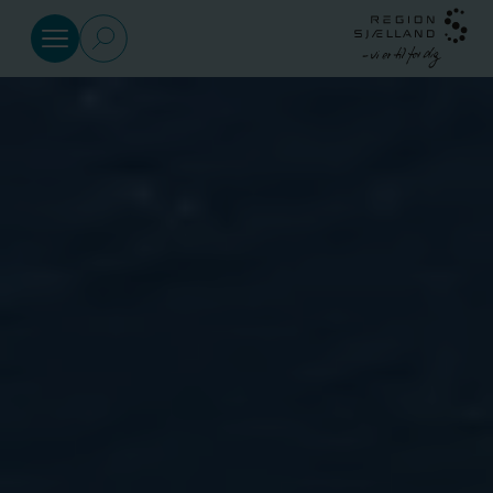
Gå til indhold
Sundhed
Social
Klima
og
miljø
Regional
Udvikling