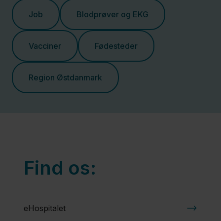
Job
Blodprøver og EKG
Vacciner
Fødesteder
Region Østdanmark
Find os:
eHospitalet