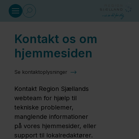
Gå til indhold
Kontakt os om
Sundhed
hjemmesiden
Social
Se kontaktoplysninger
Klima
Kontakt Region Sjællands
og
webteam for hjælp til
miljø
tekniske problemer,
manglende informationer
Regional
på vores hjemmesider, eller
Udvikling
support til lokalredaktører.