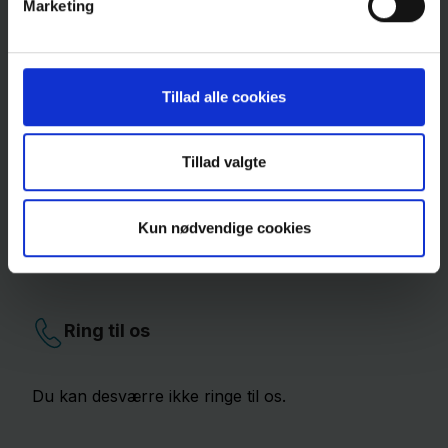
Marketing
Kontakt
Adresse
Tillad alle cookies
Region Sjælland
Tillad valgte
Koncern Ledelse og Kommunikation
Medier og Omdømme, Web
Kun nødvendige cookies
Alleen
15
4180
Sorø
Ring til os
Du kan desværre ikke ringe til os.