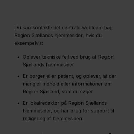
Politik
Du kan kontakte det centrale webteam bag
Job og
Region Sjællands hjemmesider, hvis du
eksempelvis:
uddannelse
Oplever tekniske fejl ved brug af Region
Sjællands hjemmesider
Fagfolk
Er borger eller patient, og oplever, at der
Nyheder
mangler indhold eller informationer om
Region Sjælland, som du søger
Presse
Er lokalredaktør på Region Sjællands
Om
hjemmesider, og har brug for support til
os
redigering af hjemmesiden.
Kontakt