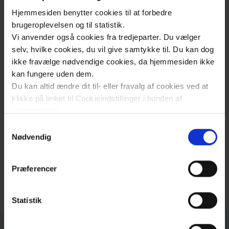
Hjemmesiden benytter cookies til at forbedre
Hvis du er lokalredaktør på vores
brugeroplevelsen og til statistik.
hjemmesider, og har brug for hjælp og
Vi anvender også cookies fra tredjeparter. Du vælger
sparring, står vi til rådighed. Vi henviser dog
selv, hvilke cookies, du vil give samtykke til. Du kan dog
først og fremmest til vores vejledninger til
ikke fravælge nødvendige cookies, da hjemmesiden ikke
Umbraco, som kan hjælpe dig på vej med det
kan fungere uden dem.
samme.
Du kan altid ændre dit til- eller fravalg af cookies ved at
klikke på linket til Cookieindstillinger i bunden af
Vejledninger til Umbraco
hjemmesiden.
Samtykkevalg
Er du endnu ikke lokalredaktør, men ønsker
Læs mere om brugen af cookies på vores hjemmeside
Nødvendig
at blive det, kan du tilmelde dig undervisning i
ved at klikke ’Vis detaljer’.
Umbraco her:
Læs mere om vores behandling af personoplysninger
Præferencer
her
.
Undervisning i Umbraco
Statistik