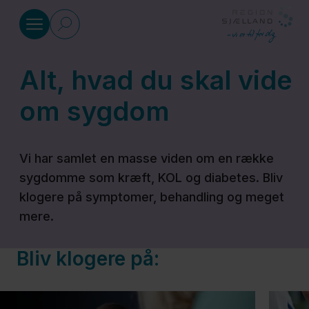
Gå til indhold
Alt, hvad du skal vide
Sundhed
om sygdom
Akuthjælp
Vi har samlet en masse viden om en række
sygdomme som kræft, KOL og diabetes. Bliv
Alt hvad
klogere på symptomer, behandling og meget
du skal
mere.
vide om
sygdomme
Bliv klogere på:
Befordring