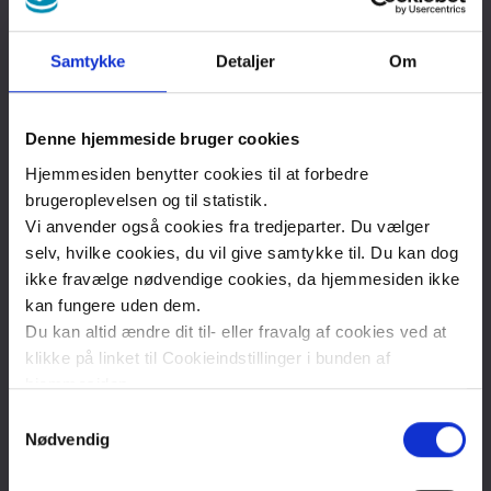
Graviditet,
Samtykke
Detaljer
Om
fødsel og
Mere viden om
barsel
sygdomme:
Denne hjemmeside bruger cookies
Hjemmesiden benytter cookies til at forbedre
Høreapparater
brugeroplevelsen og til statistik.
Vi anvender også cookies fra tredjeparter. Du vælger
Information om sygdom, symptomer,
selv, hvilke cookies, du vil give samtykke til. Du kan dog
Indsatser
undersøgelser og behandling i
ikke fravælge nødvendige cookies, da hjemmesiden ikke
Patienthåndbogen
kan fungere uden dem.
Lægehjælp
Du kan altid ændre dit til- eller fravalg af cookies ved at
klikke på linket til Cookieindstillinger i bunden af
og
Søg efter rådgivning og tilbud hos de
hjemmesiden.
behandlere
danske patientforeninger (Sundhed.dk)
Samtykkevalg
Læs mere om brugen af cookies på vores hjemmeside
Nødvendig
ved at klikke ’Vis detaljer’.
Medicinboksen
Læs mere om vores behandling af personoplysninger