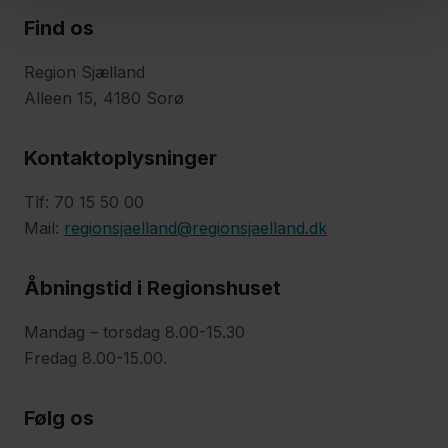
Pårørendesamarbejde
Find os
Region Sjælland
Respirationsbehandling
Alleen 15, 4180 Sorø
i eget hjem
Kontaktoplysninger
Sterilisation,
Tlf: 70 15 50 00
fosterreduktion
Mail:
regionsjaelland@regionsjaelland.dk
og abort
Åbningstid i Regionshuset
Sundhedsydelser:
Mandag – torsdag 8.00-15.30
Sådan er du
Fredag 8.00-15.00.
dækket
Følg os