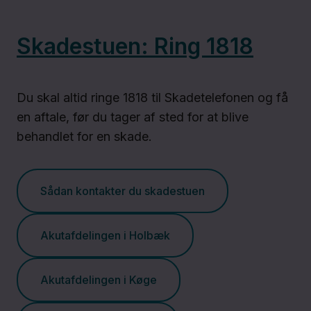
Pårørendesamarbejde
Skadestuen: Ring 1818
Respirationsbehandling
i eget hjem
Du skal altid ringe 1818 til Skadetelefonen og få
en aftale, før du tager af sted for at blive
Sterilisation,
behandlet for en skade.
fosterreduktion
og abort
Sådan kontakter du skadestuen
Sundhedsydelser:
Akutafdelingen i Holbæk
Sådan er du
dækket
Akutafdelingen i Køge