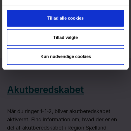
Ring alarm 1-1-2 ved livsfare.
Tillad alle cookies
Vis mere
Tillad valgte
Kun nødvendige cookies
Akutberedskabet
Når du ringer 1-1-2, bliver akutberedskabet
aktiveret. Find information om, hvad der er en
del af akutberedskabet i Region Sjælland.