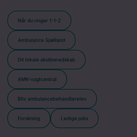
Når du ringer 1-1-2
Ambulance Sjælland
Dit lokale akutberedskab
AMK-vagtcentral
Bliv ambulancebehandlerelev
Forskning
Ledige jobs