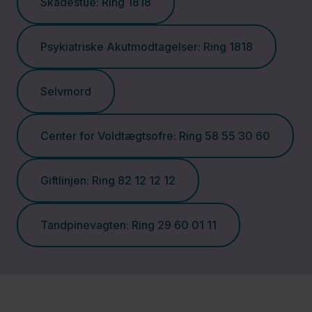
Skadestue: Ring 1818
Bloddonor
Psykiatriske Akutmodtagelser: Ring 1818
Blodprøver,
Selvmord
EKG,
røntgen og
Center for Voldtægtsofre: Ring 58 55 30 60
skanning
​Giftlinjen: Ring 82 12 12 12
Det Nære
Sundhedsvæsen
Tandpinevagten: Ring 29 60 01 11
Digitale
løsninger