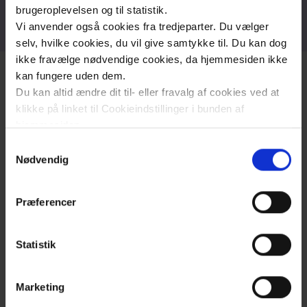
brugeroplevelsen og til statistik.
Vi anvender også cookies fra tredjeparter. Du vælger
selv, hvilke cookies, du vil give samtykke til. Du kan dog
ikke fravælge nødvendige cookies, da hjemmesiden ikke
kan fungere uden dem.
Du kan altid ændre dit til- eller fravalg af cookies ved at
klikke på linket til Cookieindstillinger i bunden af
Psykiatriske
hjemmesiden.
Akutmodtagelser: Ring
Samtykkevalg
Læs mere om brugen af cookies på vores hjemmeside
Nødvendig
1818
ved at klikke ’Vis detaljer’.
Læs mere om vores behandling af personoplysninger
Præferencer
her
.
Psykiatrisk akutmodtagelse: Ring 1818
Statistik
Hvis du har psykisk sygdom og brug for akut
hjælp, eller du er pårørende til én, kontakt
Psykiatriske Akutmodtagelse.
Marketing