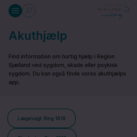
Gå til indhold
Akuthjælp
Sundhed
Find information om hurtig hjælp i Region
Akuthjælp
Sjælland ved sygdom, skade eller psykisk
sygdom. Du kan også finde vores akuthjælps
Alt hvad
app.
du skal
vide om
sygdomme
Lægevagt: Ring 1818
Befordring