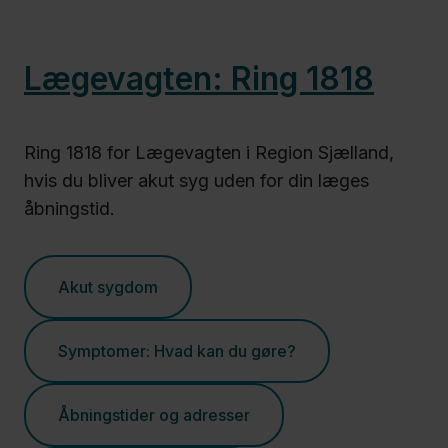
Graviditet,
fødsel og
Lægevagten: Ring 1818
barsel
Ring 1818 for Lægevagten i Region Sjælland,
Høreapparater
hvis du bliver akut syg uden for din læges
åbningstid.
Indsatser
Akut sygdom
Lægehjælp
og
Symptomer: Hvad kan du gøre?
behandlere
Åbningstider og adresser
Medicinboksen