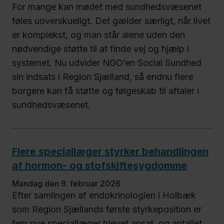
For mange kan mødet med sundhedsvæsenet
føles uoverskueligt. Det gælder særligt, når livet
er komplekst, og man står alene uden den
nødvendige støtte til at finde vej og hjælp i
systemet. Nu udvider NGO’en Social Sundhed
sin indsats i Region Sjælland, så endnu flere
borgere kan få støtte og følgeskab til aftaler i
sundhedsvæsenet.
Flere speciallæger styrker behandlingen
af hormon- og stofskiftesygdomme
mandag den 9. februar 2026
Efter samlingen af endokrinologien i Holbæk
som Region Sjællands første styrkeposition er
fem nye speciallæger blevet ansat, og antallet