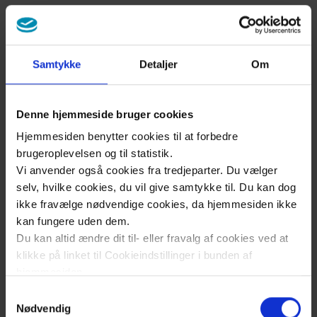
Region Sjælland udvider åbningstiderne i
lægevagten i Ringsted
onsdag den 8. april 2026
Samtykke
Detaljer
Om
Længere åbningstider i
lægevagtskonsultationen i Ringsted skal give
Denne hjemmeside bruger cookies
flere nemmere adgang til lægehjælp lokalt og
tæt på eget hjem.
Hjemmesiden benytter cookies til at forbedre
brugeroplevelsen og til statistik.
Vi anvender også cookies fra tredjeparter. Du vælger
selv, hvilke cookies, du vil give samtykke til. Du kan dog
Flere skal kunne behandles i eget hjem
ikke fravælge nødvendige cookies, da hjemmesiden ikke
kan fungere uden dem.
onsdag den 8. april 2026
Du kan altid ændre dit til- eller fravalg af cookies ved at
Et økonomisk million-rygstød skal give flere
klikke på linket til Cookieindstillinger i bunden af
patienter mulighed for at blive indlagt hjemme i
hjemmesiden.
stedet for på sygehuset – i Region Sjælland og
Samtykkevalg
på sigt i hele Region Østdanmark.
Læs mere om brugen af cookies på vores hjemmeside
Nødvendig