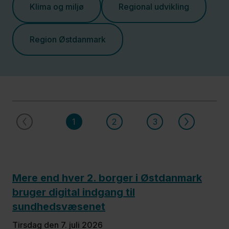
Klima og miljø
Regional udvikling
Politik
Region Østdanmark
Job og
uddannelse
Fagfolk
1
2
3
Nyheder
Presse
Mere end hver 2. borger i Østdanmark
Om
bruger digital indgang til
os
sundhedsvæsenet
Kontakt
tirsdag den 7. juli 2026