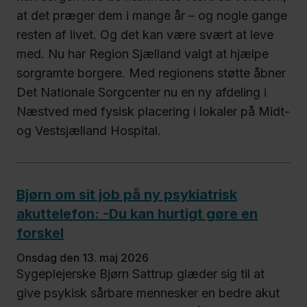
at det præger dem i mange år – og nogle gange
resten af livet. Og det kan være svært at leve
med. Nu har Region Sjælland valgt at hjælpe
sorgramte borgere. Med regionens støtte åbner
Det Nationale Sorgcenter nu en ny afdeling i
Næstved med fysisk placering i lokaler på Midt-
og Vestsjælland Hospital.
Bjørn om sit job på ny psykiatrisk
akuttelefon: -Du kan hurtigt gøre en
forskel
onsdag den 13. maj 2026
Sygeplejerske Bjørn Sattrup glæder sig til at
give psykisk sårbare mennesker en bedre akut