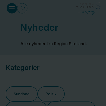
Gå til indhold
Nyheder
Sundhed
Alle nyheder fra Region Sjælland.
Social
Klima
Kategorier
og
miljø
Regional
Sundhed
Politik
Udvikling