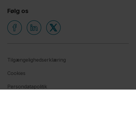
Følg os
Tilgængelighedserklæring
Cookies
Persondatapolitik
Om hjemmesiden
EAN, CVR og konto-numre