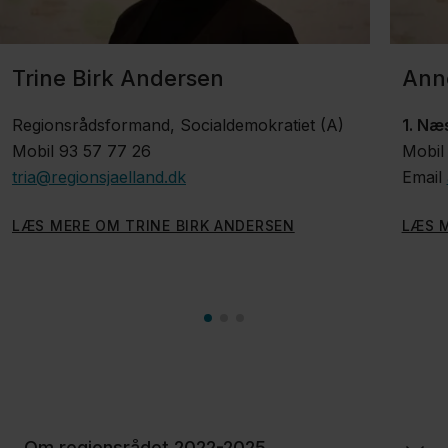
Dagsordener
Trine Birk Andersen
Ann
og referater
Regionsrådsformand, Socialdemokratiet (A)
1. Næ
Regionsvalg
Mobil 93 57 77 26
Mobil
tria@regionsjaelland.dk
Email
LÆS MERE OM TRINE BIRK ANDERSEN
LÆS 
Fagfolk
Nyheder
Presse
Om
os
Kontakt
Om regionsrådet 2022-2025