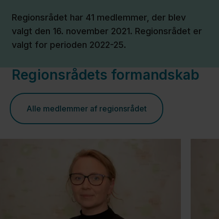
politisk
arbejde
Regionsrådet har 41 medlemmer, der blev
valgt den 16. november 2021. Regionsrådet er
valgt for perioden 2022-25.
Politiske
udvalg
Regionsrådets formandskab
og
netværk
Alle medlemmer af regionsrådet
Få
indflydelse
Høringer
og
afgørelser