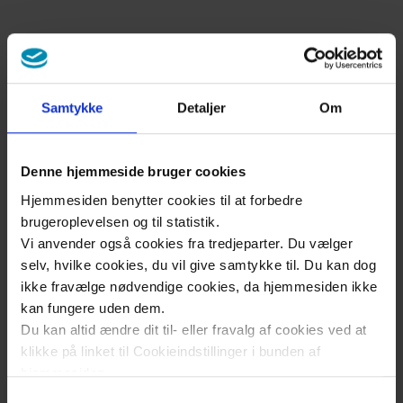
Læs mere
Samtykke
Detaljer
Om
Fusionsklinik
Denne hjemmeside bruger cookies
behandler diabetes og
Hjemmesiden benytter cookies til at forbedre
brugeroplevelsen og til statistik.
psykisk sygdom under
Vi anvender også cookies fra tredjeparter. Du vælger
samme tag
selv, hvilke cookies, du vil give samtykke til. Du kan dog
ikke fravælge nødvendige cookies, da hjemmesiden ikke
kan fungere uden dem.
Fusionsklinikken er et specialiseret og
Du kan altid ændre dit til- eller fravalg af cookies ved at
integreret behandlingstilbud i Region Sjælland
klikke på linket til Cookieindstillinger i bunden af
målrettet patienter med samtidig svær psykisk
hjemmesiden.
sygdom og diabetes.
Samtykkevalg