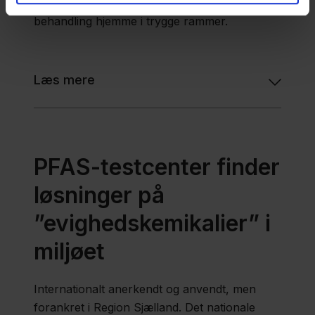
hospitalssengen og i stedet modtage
behandling hjemme i trygge rammer.
Læs mere
PFAS-testcenter finder
løsninger på
”evighedskemikalier” i
miljøet
Internationalt anerkendt og anvendt, men
forankret i Region Sjælland. Det nationale