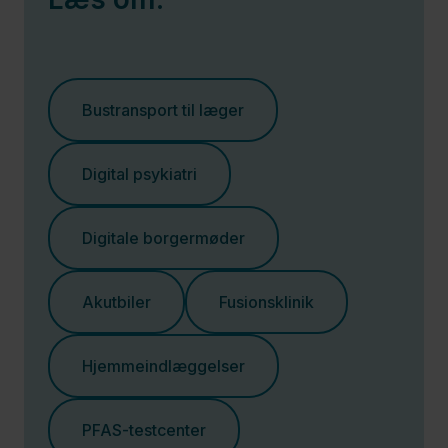
Bustransport til læger
Digital psykiatri
Digitale borgermøder
Akutbiler
Fusionsklinik
Hjemmeindlæggelser
PFAS-testcenter