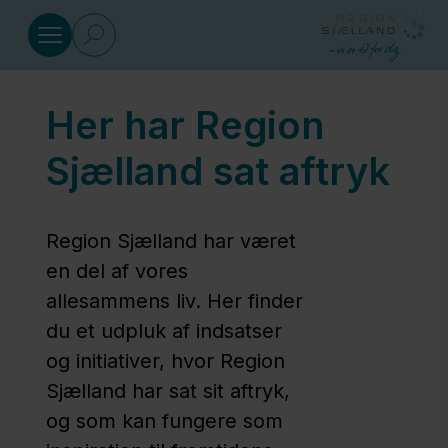
Gå til indhold
Her har Region
Sundhed
Sjælland sat aftryk
Social
Region Sjælland har været
Klima
en del af vores
og
allesammens liv. Her finder
miljø
du et udpluk af indsatser
og initiativer, hvor Region
Sjælland har sat sit aftryk,
Regional
og som kan fungere som
Udvikling