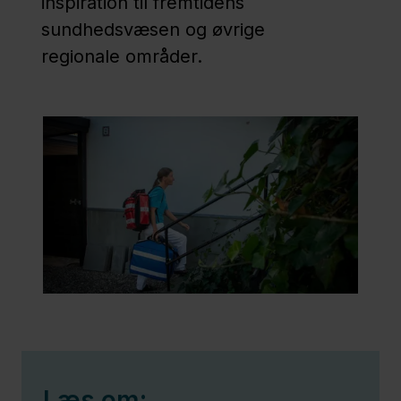
inspiration til fremtidens
sundhedsvæsen og øvrige
Politik
regionale områder.
Job og
uddannelse
Fagfolk
Nyheder
Presse
Om
os
Kontakt
Læs om: