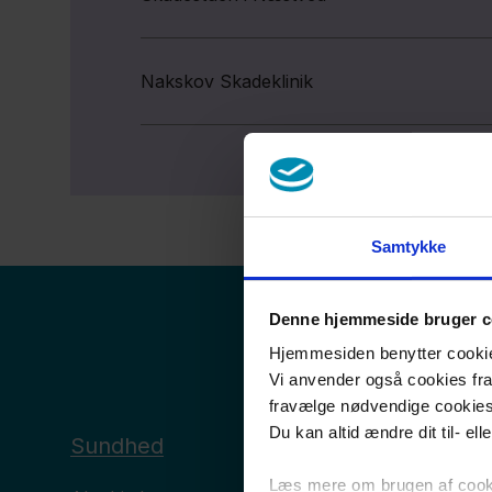
Nakskov Skadeklinik
Samtykke
Denne hjemmeside bruger c
Hjemmesiden benytter cookies 
Vi anvender også cookies fra 
fravælge nødvendige cookie
Du kan altid ændre dit til- el
Sundhed
Læs mere om brugen af cookie