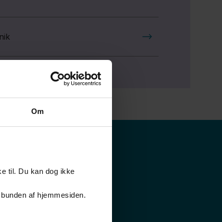
nik
Om
e til. Du kan dog ikke
er i bunden af hjemmesiden.
Klima og miljø