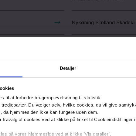
Nykøbing Sjælland Skadekli
Detaljer
ookies
til at forbedre brugeroplevelsen og til statistik.
tredjeparter. Du vælger selv, hvilke cookies, du vil give samtykk
s, da hjemmesiden ikke kan fungere uden dem.
ler fravalg af cookies ved at klikke på linket til Cookieindstilling
Social
s på vores hjemmeside ved at klikke ’Vis detaljer’.