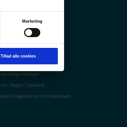
røn omstilling og Klima
Jordforurening
Marketing
åstoffer
Tillad alle cookies
Job og uddannelse
ind ledige stillinger
ob i Region Sjælland
Region Sjælland som arbejdsplads