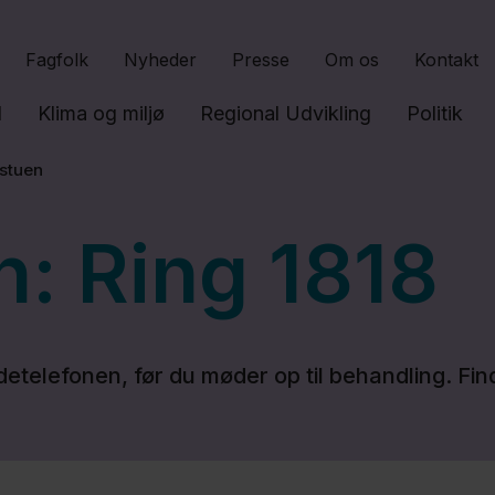
Gå til indhold
Fagfolk
Nyheder
Presse
Om os
Kontakt
l
Klima og miljø
Regional Udvikling
Politik
stuen
: Ring 1818
detelefonen, før du møder op til behandling. Fin