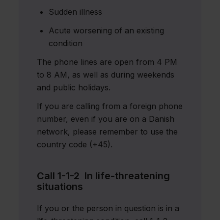
Hvis du vil
Sudden illness
klage over
Acute worsening of an existing
lægevagten
condition
The phone lines are open from 4 PM
Contact
to 8 AM, as well as during weekends
and public holidays.
The
Out-of-
If you are calling from a foreign phone
hours
number, even if you are on a Danish
network, please remember to use the
Doctor
country code (+45).
Fagfolk
Call 1-1-2 In life-threatening
situations
Nyheder
If you or the person in question is in a
Presse