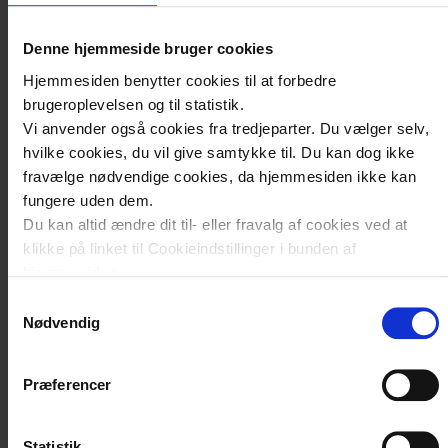
Denne hjemmeside bruger cookies
Hjemmesiden benytter cookies til at forbedre
brugeroplevelsen og til statistik.
Vi anvender også cookies fra tredjeparter. Du vælger selv,
hvilke cookies, du vil give samtykke til. Du kan dog ikke
fravælge nødvendige cookies, da hjemmesiden ikke kan
fungere uden dem.
Du kan altid ændre dit til- eller fravalg af cookies ved at
klikke på linket til Cookieindstillinger i bunden af
hjemmesiden.
Samtykkevalg
Læs mere om brugen af cookies på vores hjemmeside ved
Nødvendig
at klikke ’Vis detaljer’.
Læs mere om vores behandling af personoplysninger
her
.
Præferencer
Statistik