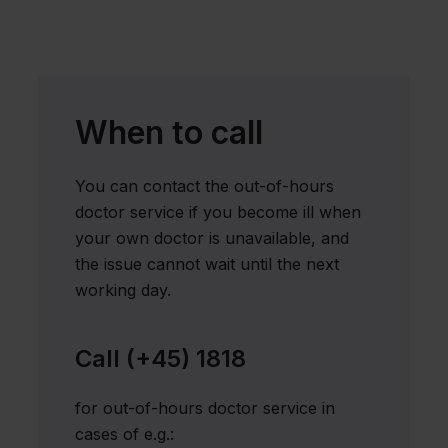
og adresser
Hvornår
skal du
When to call
ringe?
You can contact the out-of-hours
Chat for døve
doctor service if you become ill when
og
your own doctor is unavailable, and
the issue cannot wait until the next
hørehæmmede
working day.
Medicin
Call (+45) 1818
og
recepter
for out-of-hours doctor service in
cases of e.g.: