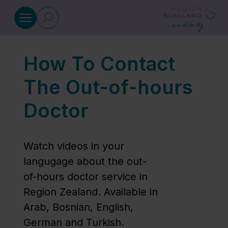
Gå til indhold
How To Contact
Lægevagten: Ring 1818
The Out-of-hours
Akut
Doctor
sygdom
Watch videos in your
Symptomer:
langugage about the out-
Hvad kan
of-hours doctor service in
du gøre?
Region Zealand. Available in
Arab, Bosnian, English,
Åbningstider
German and Turkish.