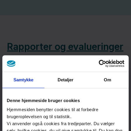
Rapporter og evalueringer
PROgrez udgiver egne årsrapporter for
Forsknings- og Implementeringsenheden selv
Samtykke
Detaljer
Om
og enkelte projekter. Derudover evaluerer
PROgrez også på en række projekter og
Denne hjemmeside bruger cookies
indsatser. Find vores rapporter og evalueringer
her.
Hjemmesiden benytter cookies til at forbedre
brugeroplevelsen og til statistik.
Vi anvender også cookies fra tredjeparter. Du vælger
selv, hvilke cookies, du vil give samtykke til. Du kan dog