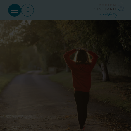
Gå til indhold
Sundhed
Social
Klima
og
miljø
Regional
Udvikling