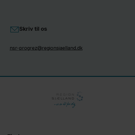
Skriv til os
nsr-progrez@regionsjaelland.dk