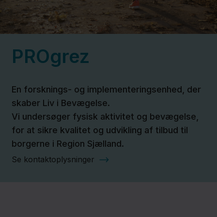
Politik
PROgrez
Job og
uddannelse
En forsknings- og implementeringsenhed, der
skaber Liv i Bevægelse.
Fagfolk
Vi undersøger fysisk aktivitet og bevægelse,
Nyheder
for at sikre kvalitet og udvikling af tilbud til
borgerne i Region Sjælland.
Presse
Se kontaktoplysninger
Om
os
Kontakt