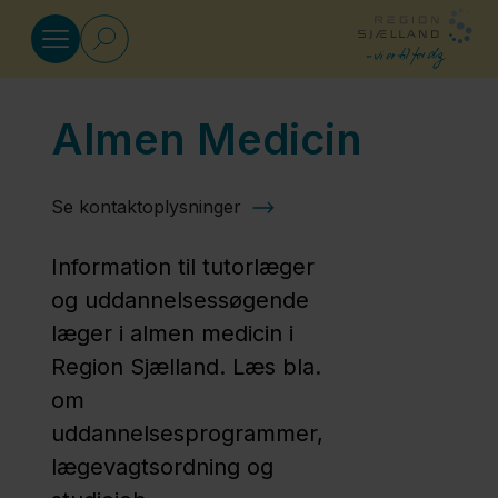
Gå til indhold
Almen Medicin
Specialer
Se kontaktoplysninger
Almen
Medicin
Information til tutorlæger
og uddannelsessøgende
Sygehusspecialer
læger i almen medicin i
Region Sjælland. Læs bla.
om
Psykiatri
uddannelsesprogrammer,
lægevagtsordning og
Fagfolk