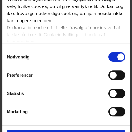
selv, hvilke cookies, du vil give samtykke til. Du kan dog
ikke fravælge nødvendige cookies, da hjemmesiden ikke
Se uddannelsesprogrammerne for de enkelte
kan fungere uden dem.
afdelinger der indgår i sygehusdelen af
Du kan altid ændre dit til- eller fravalg af cookies ved at
uddannelsen i almen medicin, samt hvor du
klikke på linket til Cookieindstillinger i bunden af
kan finde uddannelsesprogrammer for
hjemmesiden.
praksis.
Samtykkevalg
Læs mere om brugen af cookies på vores hjemmeside
Nødvendig
ved at klikke ’Vis detaljer’.
​Holbæk Sygehus
Læs mere om vores behandling af personoplysninger
Præferencer
her
.
Sjællands Universitetshospital, Køge
Statistik
og Roskilde
Marketing
Midt- og Vestsjællands Hospital