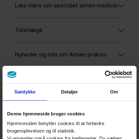
Læs mere om specialet almen medicin
Tutorlæge
Nyheder og info om Almen praksis
Information til uddannelseslægen
Samtykke
Detaljer
Om
Denne hjemmeside bruger cookies
Uddannelsesprogramm
Hjemmesiden benytter cookies til at forbedre
brugeroplevelsen og til statistik.
er
Vi anvender også cookies fra tredjeparter. Du vælger