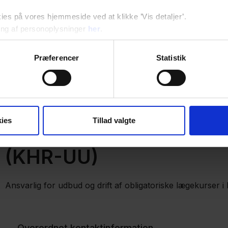
Område Nord
s på vores hjemmeside ved at klikke ’Vis detaljer’.
ng af personoplysninger
her
.
Områder Syd
Præferencer
Statistik
ies
Tillad valgte
Koncern HR Uddannelse
(KHR-UU)
Ansvarlig for udbud og drift af obligatoriske lægekurser i
Overordnet kontaktinformation​​