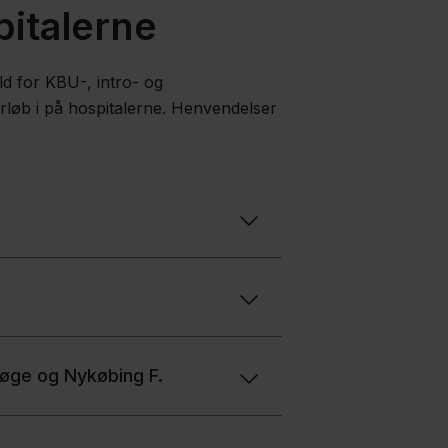
pitalerne
ld for KBU-, intro- og
løb i på hospitalerne. Henvendelser
Køge og Nykøbing F.