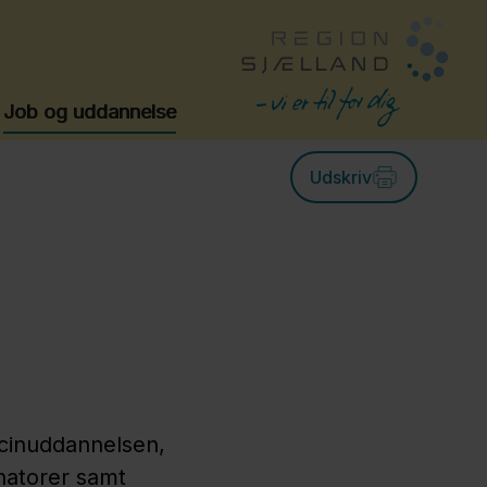
Job og uddannelse
Udskriv
icinuddannelsen,
natorer samt