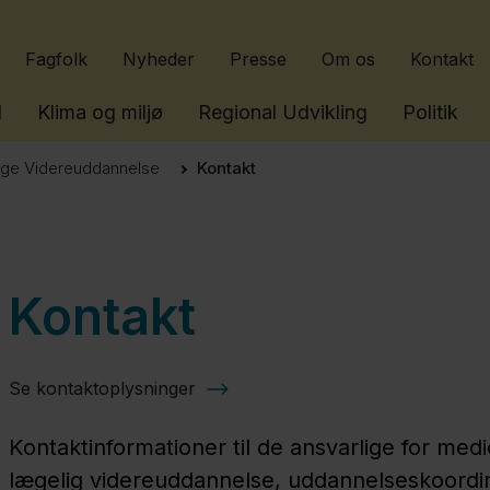
Gå til indhold
Fagfolk
Nyheder
Presse
Om os
Kontakt
l
Klima og miljø
Regional Udvikling
Politik
ge Videreuddannelse
Kontakt
Kontakt
Se kontaktoplysninger
Kontaktinformationer til de ansvarlige for med
lægelig videreuddannelse, uddannelseskoordi