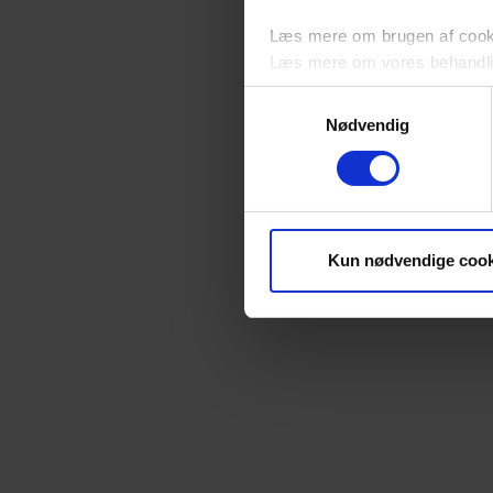
Læs mere om brugen af cookie
Læs mere om vores behandli
Samtykkevalg
Nødvendig
Kun nødvendige cook