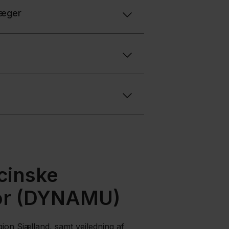
læger
cinske
or (DYNAMU)
on Sjælland, samt vejledning af