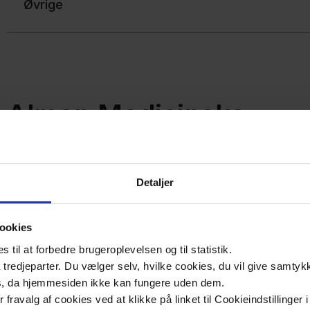
Øvrige
Almen Medicinske
Uddannelseskoordinat
Detaljer
AMU er ansvarlig for kontakten til tutorpraksis samt ford
praksis i samarbejde med sygehussekretariaterne. AMU hj
forbindelse med ophold i almen praksis.
ookies
til at forbedre brugeroplevelsen og til statistik.
​AMU´s ansvarsområder er opdelt i henholdsvis Nord og Syd
tredjeparter. Du vælger selv, hvilke cookies, du vil give samtykk
hvor Køge-området hører til Nord, mens Ringsted, Sorø og
s, da hjemmesiden ikke kan fungere uden dem.
ler fravalg af cookies ved at klikke på linket til Cookieindstilling