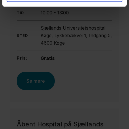
10:00
-
13:00
TID
Sjællands Universitetshospital
Køge, Lykkebækvej 1, Indgang 5,
STED
4600 Køge
Gratis
Pris:
Se mere
Åbent Hospital på Sjællands