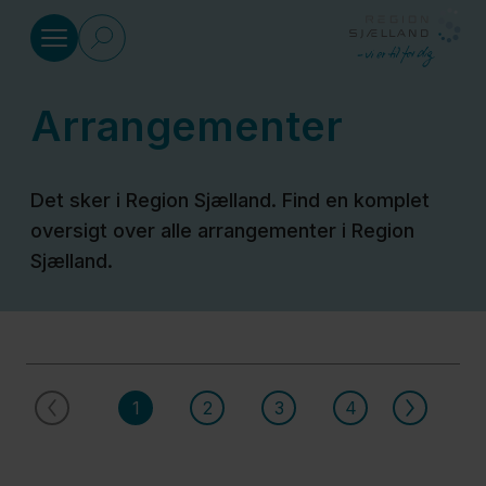
Gå til indhold
Arrangementer
Sundhed
Det sker i Region Sjælland. Find en komplet
Social
oversigt over alle arrangementer i Region
Sjælland.
Klima
og
miljø
1
2
3
4
Regional
Udvikling