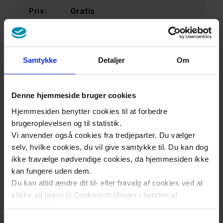
Gratis
Pris:
Se mere
Samtykke
Detaljer
Om
Denne hjemmeside bruger cookies
Hjemmesiden benytter cookies til at forbedre
Åbent Hospital på Holbæk
brugeroplevelsen og til statistik.
Vi anvender også cookies fra tredjeparter. Du vælger
Sygehus 2026
selv, hvilke cookies, du vil give samtykke til. Du kan dog
ikke fravælge nødvendige cookies, da hjemmesiden ikke
kan fungere uden dem.
6. september 2026
DATO
Du kan altid ændre dit til- eller fravalg af cookies ved at
klikke på linket til Cookieindstillinger i bunden af
11:00
-
14:00
TID
hjemmesiden.
Samtykkevalg