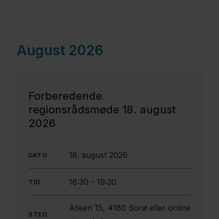
Politik
August 2026
Job og
uddannelse
Forberedende
regionsrådsmøde 18. august
Fagfolk
2026
Nyheder
Presse
18. august 2026
DATO
Om
16:30
-
19:30
TID
os
Kontakt
Alleen 15, 4180 Sorø eller online
STED