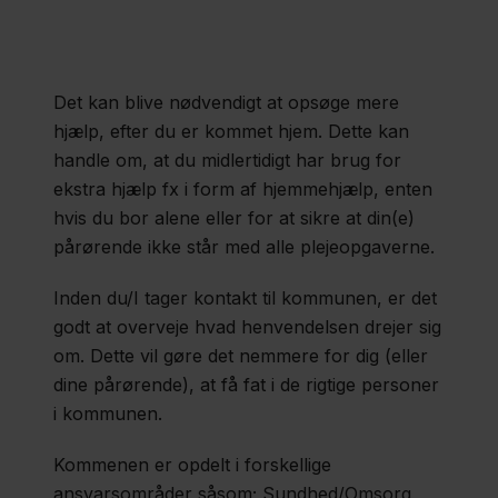
Hjem igen
efter
amputationen
Det kan blive nødvendigt at opsøge mere
hjælp, efter du er kommet hjem. Dette kan
Transport
handle om, at du midlertidigt har brug for
&
ekstra hjælp fx i form af hjemmehjælp, enten
Parkering
hvis du bor alene eller for at sikre at din(e)
pårørende ikke står med alle plejeopgaverne.
Hjælpemidler
Inden du/I tager kontakt til kommunen, er det
godt at overveje hvad henvendelsen drejer sig
om. Dette vil gøre det nemmere for dig (eller
Bekymring,
dine pårørende), at få fat i de rigtige personer
sorg og
i kommunen.
krise
Kommenen er opdelt i forskellige
ansvarsområder såsom; Sundhed/Omsorg,