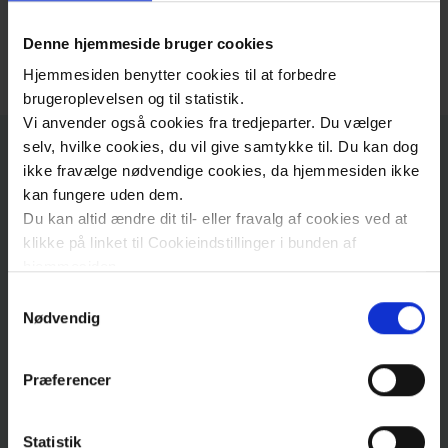
Træningsbanken
Forsørgelse fra kommunen
Denne hjemmeside bruger cookies
Pas
Hjemmesiden benytter cookies til at forbedre
brugeroplevelsen og til statistik.
godt
Vi anvender også cookies fra tredjeparter. Du vælger
på
selv, hvilke cookies, du vil give samtykke til. Du kan dog
Kontakt
den
ikke fravælge nødvendige cookies, da hjemmesiden ikke
anden
kan fungere uden dem.
Du kan altid ændre dit til- eller fravalg af cookies ved at
fod!
klikke på linket til Cookieindstillinger i bunden af
Adresse
hjemmesiden.
Få hjælp af
Samtykkevalg
Sjællands Universitetshospital, Roskilde
Læs mere om brugen af cookies på vores hjemmeside
Nødvendig
kommunen
Karkirurgisk afdeling
ved at klikke ’Vis detaljer’.
ViRSA - Vidensenhed for Rehabilitering og
Læs mere om vores behandling af personoplysninger
Præferencer
palliation ved Sår og Amputationer
her
.
Gør en
Sygehusvej
6
, 3
forskel
4000
Roskilde
Statistik