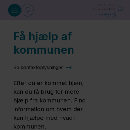
Gå til indhold
Få hjælp af
Vidensenhed for Rehabilitering 
kommunen
Før
amputation
Se kontaktoplysninger
Efter du er kommet hjem,
Under
kan du få brug for mere
indlæggelsen
hjælp fra kommunen. Find
&
information om hvem der
Udskrivelsen
kan hjælpe med hvad i
kommunen.