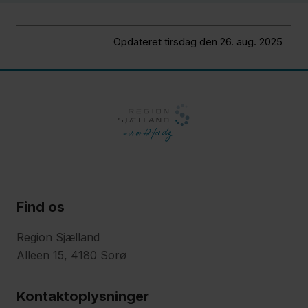
amputation
Opdateret tirsdag den 26. aug. 2025
Tilbage
i job
Fagfolk
Nyheder
Presse
Find os
Om
os
Region Sjælland
Alleen 15, 4180 Sorø
Kontakt
Kontaktoplysninger