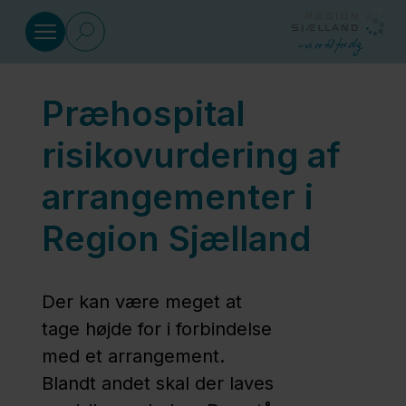
Gå til indhold
Præhospital
Sundhed
risikovurdering af
Social
arrangementer i
Region Sjælland
Klima
og
miljø
Der kan være meget at
tage højde for i forbindelse
Regional
med et arrangement.
Udvikling
Blandt andet skal der laves