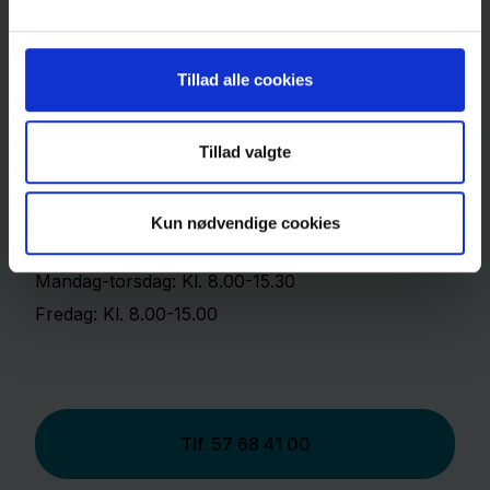
Se kort
Tillad alle cookies
Find vej på Midt- og Vestsjællands Hospital,
Næstved
Tillad valgte
Ring til os
Kun nødvendige cookies
Mandag-torsdag: Kl. 8.00-15.30
Fredag: Kl. 8.00-15.00
Tlf.
57 68 41 00