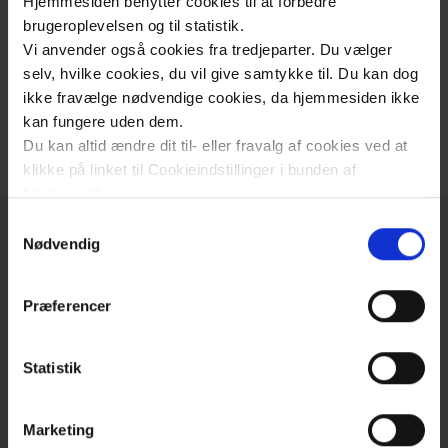
Hjemmesiden benytter cookies til at forbedre
Vejledning til vores
brugeroplevelsen og til statistik.
Vi anvender også cookies fra tredjeparter. Du vælger
formular
selv, hvilke cookies, du vil give samtykke til. Du kan dog
ikke fravælge nødvendige cookies, da hjemmesiden ikke
Læs vejledningen til at udfylde vores formular
kan fungere uden dem.
i forbindelse med arrangementer
Du kan altid ændre dit til- eller fravalg af cookies ved at
klikke på linket til Cookieindstillinger i bunden af
hjemmesiden.
Samtykkevalg
Læs mere om brugen af cookies på vores hjemmeside
Nødvendig
Kontakt
ved at klikke ’Vis detaljer’.
Læs mere om vores behandling af personoplysninger
Præferencer
her
.
Adresse
Statistik
Præhospitalt Center
Ringstedgade
61
, 13. etage
Marketing
4700
Næstved