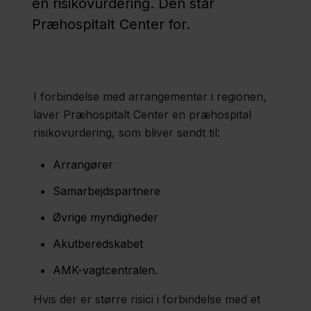
en risikovurdering. Den står
Præhospitalt Center for.
Politik
Job og
I forbindelse med arrangementer i regionen,
uddannelse
laver Præhospitalt Center en præhospital
risikovurdering, som bliver sendt til:
Fagfolk
Arrangører
Nyheder
Samarbejdspartnere
Presse
Øvrige myndigheder
Om
Akutberedskabet
os
AMK-vagtcentralen.
Kontakt
Hvis der er større risici i forbindelse med et