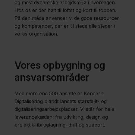
og mest dynamiske arbejdsmiljø i hverdagen.
Hos os er der højt til loftet og kort til toppen.
Politik
På den måde anvender vi de gode ressourcer
og kompetencer, der er til stede alle steder i
vores organisation.
Job og
uddannelse
Vores opbygning og
Fagfolk
ansvarsområder
Nyheder
Presse
Med mere end 500 ansatte er Koncern
Digitalisering blandt landets største it- og
Om
digitaliseringsarbejdspladser. Vi står for hele
os
leverancekæden: fra udvikling, design og
projekt til ibrugtagning, drift og support.
Kontakt