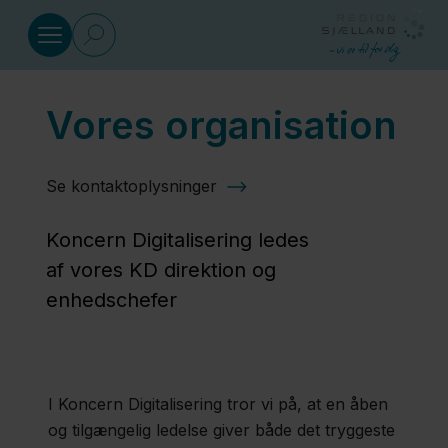
Gå til indhold
Vores organisation
Sundhed
Se kontaktoplysninger
Social
Koncern Digitalisering ledes
Klima
af vores KD direktion og
og
enhedschefer
miljø
Regional
I Koncern Digitalisering tror vi på, at en åben
Udvikling
og tilgængelig ledelse giver både det tryggeste