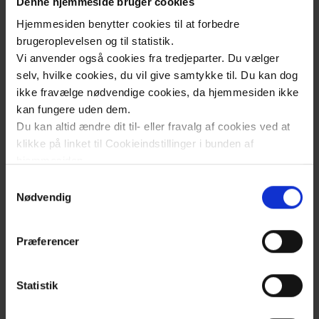
Denne hjemmeside bruger cookies
opbevares og flyttes korrekt og sikkert via
Hjemmesiden benytter cookies til at forbedre
platforme og udvikler automatiserede
brugeroplevelsen og til statistik.
løsninger.
Vi anvender også cookies fra tredjeparter. Du vælger
selv, hvilke cookies, du vil give samtykke til. Du kan dog
Applikationer består af funktionerne:
ikke fravælge nødvendige cookies, da hjemmesiden ikke
Applikationer
kan fungere uden dem.
Du kan altid ændre dit til- eller fravalg af cookies ved at
klikke på linket til Cookieindstillinger i bunden af
Support
hjemmesiden.
Samtykkevalg
Læs mere om brugen af cookies på vores hjemmeside
Nødvendig
Her håndterer vi support af vores 20.000
ved at klikke ’Vis detaljer’.
brugere. Vi er til stede med onsite support på
Læs mere om vores behandling af personoplysninger
tværs af regionen og i Ringsted er vores
Præferencer
her
.
ServiceDesk placeret. Support varetager
teknisk og betjeningsmæssig support,
Statistik
rekvirering, lagerstyring og udskiftning af
regionens it-udstyr og -komponenter med