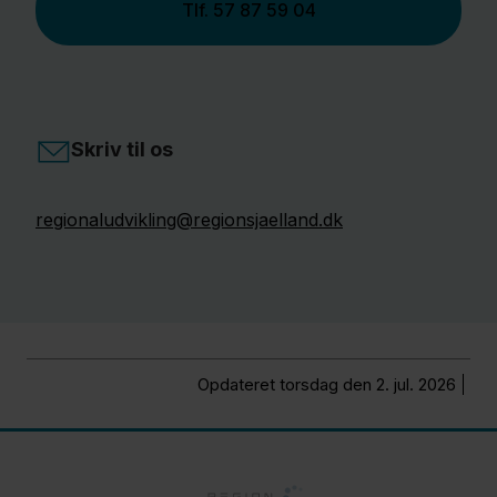
Tlf.
57 87 59 04
Skriv til os
regionaludvikling@regionsjaelland.dk
Opdateret torsdag den 2. jul. 2026