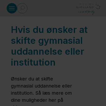
Gå til indhold
Hvis du ønsker at
Gymnasium og HF
skifte gymnasial
Forrang
uddannelse eller
på
baggrund
institution
af
handicap
Ønsker du at skifte
gymnasial uddannelse eller
Hvis du
institution. Så læs mere om
ønsker at
dine muligheder her på
skifte