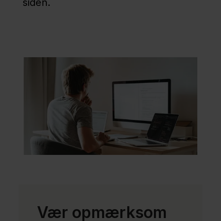
siden.
gymnasial
uddannelse
eller
institution
Kapacitet på
gymnasiale
ungdomsuddannelser
Fagfolk
Nyheder
Presse
Vær opmærksom