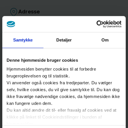
Adresse
Fakta
Region Sjælland
Inspiration til
Koncern HR
Samtykke
Detaljer
Om
forskningsemner
Lægeuddannelsen
i Region
Alléen
15
4180
Sorø
Sjælland
Denne hjemmeside bruger cookies
Hjemmesiden benytter cookies til at forbedre
brugeroplevelsen og til statistik.
Ring til os
Mentorordning
Vi anvender også cookies fra tredjeparter. Du vælger
selv, hvilke cookies, du vil give samtykke til. Du kan dog
ikke fravælge nødvendige cookies, da hjemmesiden ikke
Fagfolk
kan fungere uden dem.
Du kan altid ændre dit til- eller fravalg af cookies ved at
Nyheder
klikke på linket til Cookieindstillinger i bunden af
Skriv til os
hjemmesiden.
Presse