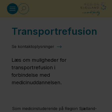
Gå til indhold
Transportrefusion
Medicinuddannelsen
Se kontaktoplysninger
Arrangementer
for kommende
Læs om muligheder for
kandidater på
transportrefusion i
Region
forbindelse med
Sjælland-
medicinuddannelsen.
sporet
Boliger til
Som medicinstuderende på Region Sjælland-
studerende