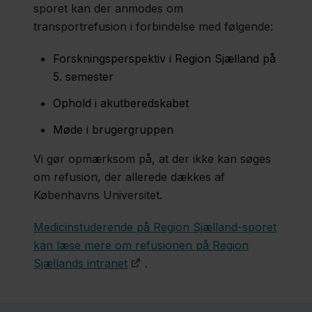
sporet kan der anmodes om
transportrefusion i forbindelse med følgende:
Campusfaciliteter
Forskningsperspektiv i Region Sjælland på
5. semester
Sammenhængende
​Ophold i akutberedskabet
uddannelsesforløb
Møde i brugergruppen
for
kandidatstuderende
​Vi gør opmærksom på, at der ikke kan søges
på Region Sjælland-
om refusion, der allerede dækkes af
Københavns Universitet.
sporet
Medicinstuderende på Region Sjælland-sporet
kan læse mere om refusionen på Region
Studiejob
Sjællands intranet
.
Transportrefusion