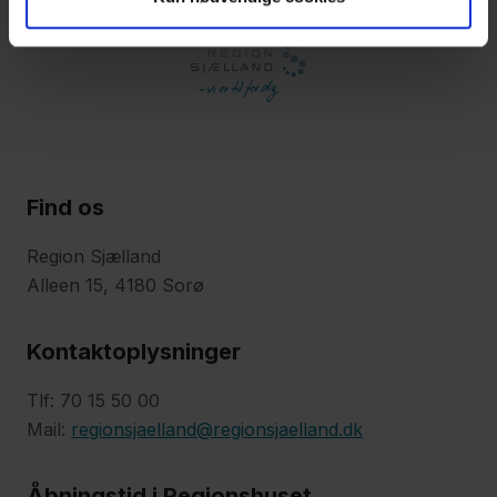
Find os
Region Sjælland
Alleen 15, 4180 Sorø
Kontaktoplysninger
Tlf: 70 15 50 00
Mail:
regionsjaelland@regionsjaelland.dk
Åbningstid i Regionshuset