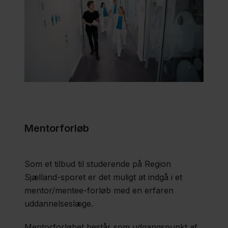
Campusfaciliteter
Sammenhængende
uddannelsesforløb
for
kandidatstuderende
Mentorforløb
på Region Sjælland-
sporet
Som et tilbud til studerende på Region
Sjælland-sporet er det muligt at indgå i et
Studiejob
mentor/mentee-forløb med en erfaren
uddannelseslæge.
Transportrefusion
Mentorforløbet består som udgangspunkt af