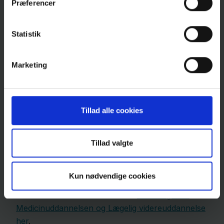
Præferencer
her
.
4180
Sorø
Statistik
Ring til os
Marketing
Tillad alle cookies
Skriv til os
Tillad valgte
laegeuddannelsen@regionh.dk
Kun nødvendige cookies
Øvrig information
Find kontaktinformationer til de
ansvarlige for
Medicinuddannelsen og Lægelig videreuddannelse
her
.