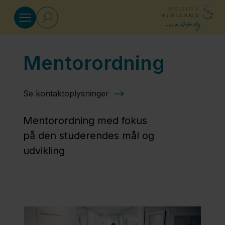
Gå til indhold
Mentorordning
Medicinuddannelsen
Se kontaktoplysninger
Arrangementer
for kommende
Mentorordning med fokus
kandidater på
på den studerendes mål og
Region
udvikling
Sjælland-
sporet
Boliger til
studerende