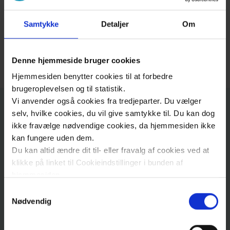
karrierevalg.
Om
Samtykke
Detaljer
Om
Medicinstuderende på Region Sjælland-sporet
os
kan læse mere om mentorordningerne på
Kontakt
Region Sjællands intranet.​
Denne hjemmeside bruger cookies
Hjemmesiden benytter cookies til at forbedre
brugeroplevelsen og til statistik.
Vi anvender også cookies fra tredjeparter. Du vælger
Kontakt
selv, hvilke cookies, du vil give samtykke til. Du kan dog
ikke fravælge nødvendige cookies, da hjemmesiden ikke
kan fungere uden dem.
Du kan altid ændre dit til- eller fravalg af cookies ved at
Adresse
klikke på linket til Cookieindstillinger i bunden af
hjemmesiden.
Region Sjælland
Samtykkevalg
Læs mere om brugen af cookies på vores hjemmeside
Koncern HR
Nødvendig
ved at klikke ’Vis detaljer’.
Lægeuddannelsen
Læs mere om vores behandling af personoplysninger
Alléen
15