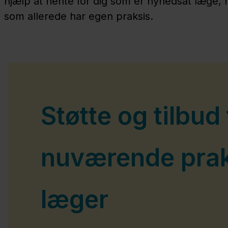
hjælp at hente for dig som er nynedsat læge, m
som allerede har egen praksis.
Støtte og tilbud 
nuværende prak
læger