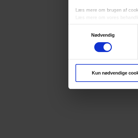
Læs mere om brugen af cookie
Læs mere om vores behandli
Samtykkevalg
Nødvendig
Kun nødvendige cook