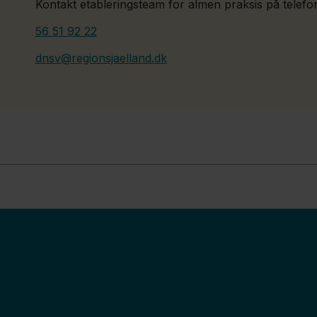
Kontakt etableringsteam for almen praksis på telefon 
56 51 92 22
dnsv@regionsjaelland.dk