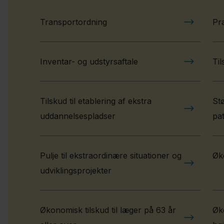
Transportordning
Pra
Inventar- og udstyrsaftale
Til
Tilskud til etablering af ekstra
Stø
uddannelsespladser
pat
Pulje til ekstraordinære situationer og
Øko
udviklingsprojekter
Økonomisk tilskud til læger på 63 år
Øk