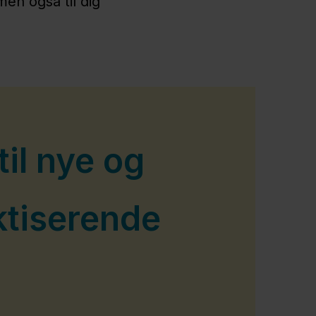
en også til dig
til nye og
tiserende