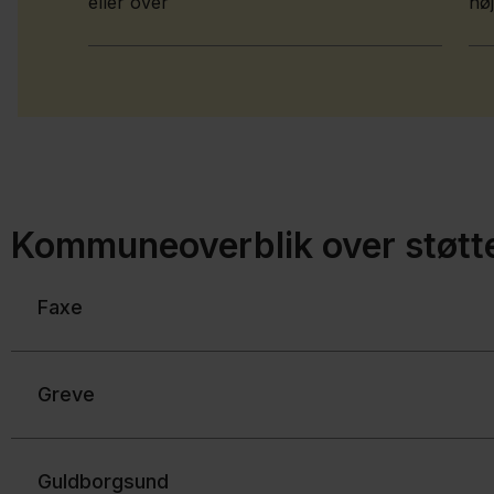
eller over
høj
Kommuneoverblik over støtte
Faxe
Greve
Guldborgsund