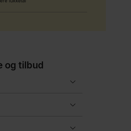
ere lukketal
 og tilbud