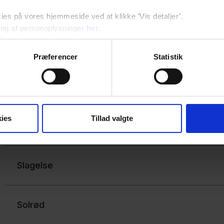
Næstved
s på vores hjemmeside ved at klikke ’Vis detaljer’.
ng af personoplysninger
her
.
Odsherred
Præferencer
Statistik
Ringsted
ies
Tillad valgte
Roskilde
Slagelse
Solrød