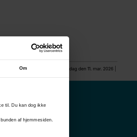
Om
Opdateret onsdag den 11. mar. 2026
e til. Du kan dog ikke
er i bunden af hjemmesiden.
Klima og miljø