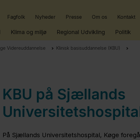
Gå til indhold
Fagfolk
Nyheder
Presse
Om os
Kontakt
l
Klima og miljø
Regional Udvikling
Politik
ge Videreuddannelse
Klinisk basisuddannelse (KBU)
KBU på Sjællands
Universitetshospita
På Sjællands Universitetshospital, Køge foregå