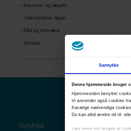
Karrierer og lægeliv
Udenlandske læger
Råd og Netværk
Kontakt
Samtykke
Denne hjemmeside bruger c
Hjemmesiden benytter cookies 
Vi anvender også cookies fra 
fravælge nødvendige cookie
Du kan altid ændre dit til- el
Sundhed
Læs mere om brugen af cookie