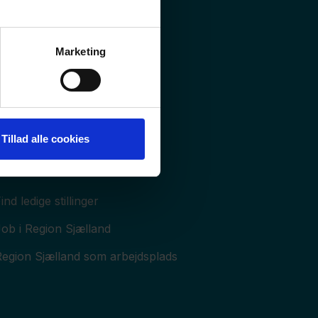
røn omstilling og Klima
Jordforurening
Marketing
åstoffer
Tillad alle cookies
Job og uddannelse
ind ledige stillinger
ob i Region Sjælland
Region Sjælland som arbejdsplads