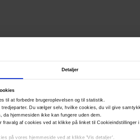
Detaljer
ookies
til at forbedre brugeroplevelsen og til statistik.
tredjeparter. Du vælger selv, hvilke cookies, du vil give samtykk
s, da hjemmesiden ikke kan fungere uden dem.
ler fravalg af cookies ved at klikke på linket til Cookieindstilling
Social
s på vores hjemmeside ved at klikke ’Vis detaljer’.