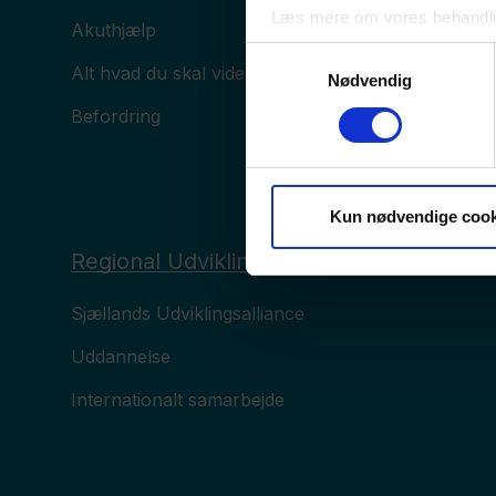
Læs mere om vores behandli
Akuthjælp
Samtykkevalg
Alt hvad du skal vide om sygdomme
Nødvendig
Befordring
Kun nødvendige cook
Regional Udvikling
Sjællands Udviklingsalliance
Uddannelse
Internationalt samarbejde