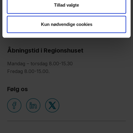
Tillad valgte
Kontaktoplysninger
Kun nødvendige cookies
Tlf: 70 15 50 00
Mail:
regionsjaelland@regionsjaelland.dk
Åbningstid i Regionshuset
Mandag – torsdag 8.00-15.30
Fredag 8.00-15.00.
Følg os