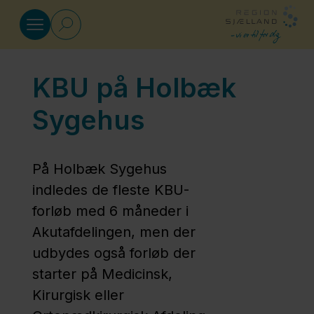
Gå til indhold
KBU på Holbæk
Klinisk basisuddannelse (KBU)
Sygehus
KBU i
Almen
På Holbæk Sygehus
praksis
indledes de fleste KBU-
forløb med 6 måneder i
KBU på
Akutafdelingen, men der
Holbæk
udbydes også forløb der
Sygehus
starter på Medicinsk,
Kirurgisk eller