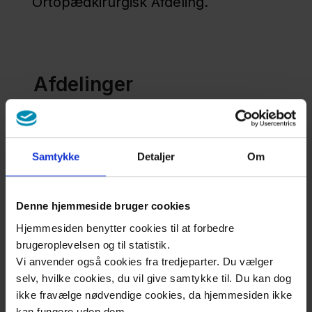
Ortopædkirurgisk Afdeling.
KBU på
Nykøbing
Falster
Sygehus
Afdelinger
KBU på Midt-
Klinisk basislæge i Akutafdelingen
og
Vestsjællands
Samtykke
Detaljer
Om
Klinisk basislæge i Kirurgisk Afdeling
Hospital
Denne hjemmeside bruger cookies
KBU på Sjællands
Hjemmesiden benytter cookies til at forbedre
Klinisk basislæge i Medicinsk Afdeling
brugeroplevelsen og til statistik.
Universitetshospital,
Vi anvender også cookies fra tredjeparter. Du vælger
Køge
selv, hvilke cookies, du vil give samtykke til. Du kan dog
Klinisk basislæge i Ortopædkirurgisk
ikke fravælge nødvendige cookies, da hjemmesiden ikke
Afdeling
kan fungere uden dem.