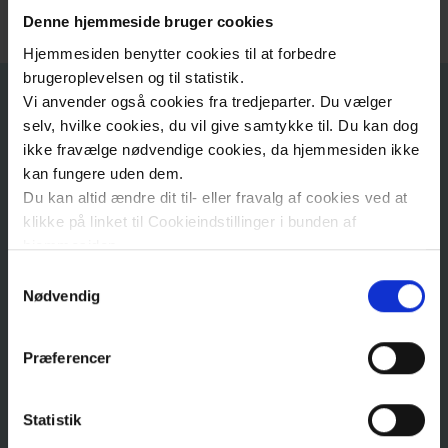
Denne hjemmeside bruger cookies
Hjemmesiden benytter cookies til at forbedre
brugeroplevelsen og til statistik.
Vi anvender også cookies fra tredjeparter. Du vælger
Viden fra Patienthåndbogen
selv, hvilke cookies, du vil give samtykke til. Du kan dog
på Sundhed.dk
ikke fravælge nødvendige cookies, da hjemmesiden ikke
kan fungere uden dem.
Du kan altid ændre dit til- eller fravalg af cookies ved at
klikke på linket til Cookieindstillinger i bunden af
hjemmesiden.
Hvad er type 1 diabetes?
Samtykkevalg
Læs mere om brugen af cookies på vores hjemmeside
Nødvendig
ved at klikke ’Vis detaljer’.
Behandling af type 1 diabetes
Læs mere om vores behandling af personoplysninger
Præferencer
her
.
Hvad er type 2 diabetes?
Statistik