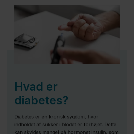
(Osteoporose)
KOL
Kræft
Hjertesvigt
Hvad er
Psykisk
diabetes?
sygdom
Diabetes er en kronisk sygdom, hvor
Slidgigt
indholdet af sukker­ i blodet er forhøjet. Dette
(Artrose)
kan skyldes mangel på hormonet insulin, som