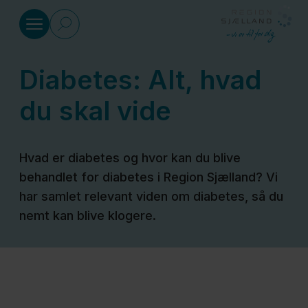
Gå til indhold
Diabetes: Alt, hvad
Alt hvad du skal vide om sygd
du skal vide
Børn og
sygdom
Hvad er diabetes og hvor kan du blive
behandlet for diabetes i Region Sjælland? Vi
har samlet relevant viden om diabetes, så du
Demens
nemt kan blive klogere.
Diabetes
Knogleskørhed