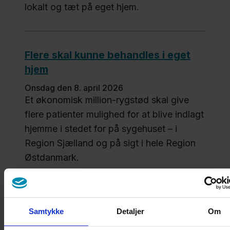
lokalt og tæt på eget hjem.
Flere skal kunne behandles i eget
hjem
onsdag den 8. april 2026
Et økonomisk million-rygstød skal give
flere patienter mulighed for at blive indlagt
hjemme i stedet for på sygehuset – i
Region Sjælland og på sigt i hele Region
Østdanmark.
Forskere nærmer sig gennembrud
Samtykke
Detaljer
Om
med kunstigt blod