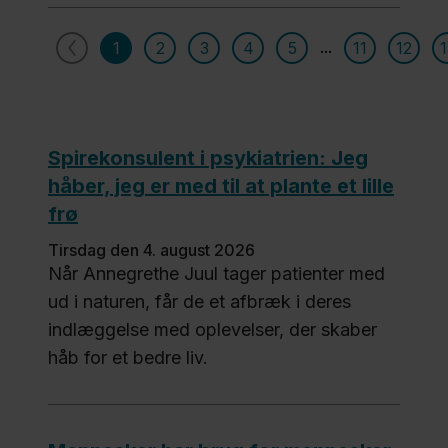
Politik
...
1
2
3
4
5
11
12
1
Job og
uddannelse
Spirekonsulent i psykiatrien: Jeg
håber, jeg er med til at plante et lille
frø
Fagfolk
tirsdag den 4. august 2026
Nyheder
Når Annegrethe Juul tager patienter med
ud i naturen, får de et afbræk i deres
Presse
indlæggelse med oplevelser, der skaber
Om
håb for et bedre liv.
os
Kontakt