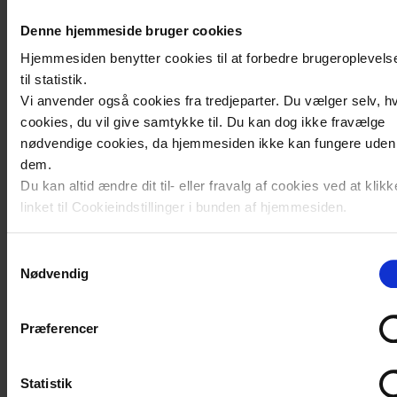
tirsdag den 7. april 2026
Denne hjemmeside bruger cookies
Mange har gennem årene forsøgt, men
ingen er lykkedes. Nu kan ny teknologi
Hjemmesiden benytter cookies til at forbedre brugeroplevels
til statistik.
være nøglen til at udvikle kunstigt blod,
Vi anvender også cookies fra tredjeparter. Du vælger selv, hv
og Sjællands Universitetshospital er i front
cookies, du vil give samtykke til. Du kan dog ikke fravælge
med forskning, der snart går til biologiske
nødvendige cookies, da hjemmesiden ikke kan fungere uden
test.
dem.
Du kan altid ændre dit til- eller fravalg af cookies ved at klik
linket til Cookieindstillinger i bunden af hjemmesiden.
Flyt af sundhedsopgaver er nu
Læs mere om brugen af cookies på vores hjemmeside ved a
Samtykkevalg
aftalt i hele Region Østdanmark
klikke ’Vis detaljer’.
Nødvendig
Læs mere om vores behandling af personoplysninger
her
.
onsdag den 18. marts 2026
Hvem skal drive akutsygepleje, sundheds-
Præferencer
og omsorgspladser, patientrettet
forebyggelse og specialiseret
Statistik
rehabilitering? Det forberedende