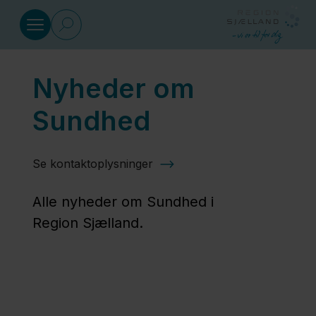
Gå til indhold
Nyheder om
Sundhed
Sundhed
Social
Se kontaktoplysninger
Klima
Alle nyheder om Sundhed i
og
Region Sjælland.
miljø
Regional
Udvikling