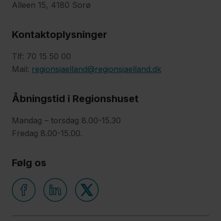
Alleen 15, 4180 Sorø
Ghita
Nelander
Kontaktoplysninger
Tlf: 70 15 50 00
Kenneth
Mail:
regionsjaelland@regionsjaelland.dk
Nielsen
Åbningstid i Regionshuset
Felex
Mandag – torsdag 8.00-15.30
Pedersen
Fredag 8.00-15.00.
Helle
Følg os
Laursen
Petersen