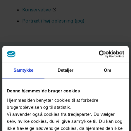
Fransson
Konservative
Portræt i høj opløsning (jpg)
Jan
Hendeliowitz
Jan
Kontakt
Herskov
Samtykke
Detaljer
Om
Adresse
Carli
Hækkerup
Denne hjemmeside bruger cookies
Region Sjælland
Hjemmesiden benytter cookies til at forbedre
Medier og Omdømme
brugeroplevelsen og til statistik.
Stina
Pressevagt
Vi anvender også cookies fra tredjeparter. Du vælger
Højgaard
selv, hvilke cookies, du vil give samtykke til. Du kan dog
Alleen
15
ikke fravælge nødvendige cookies, da hjemmesiden ikke
4180
Sorø