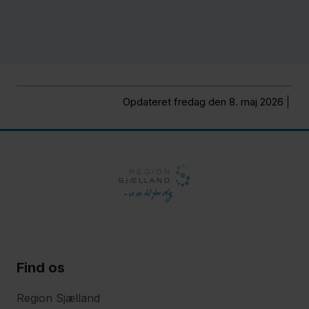
Susanne
Lundvald
Evan
Opdateret fredag den 8. maj 2026
Lynnerup
Lone
Mortensen
Helge
Adam
Find os
Møller
Region Sjælland