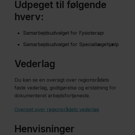
Udpeget til følgende
hverv:
Kirsten
Devantier
Samarbejdsudvalget for Fysioterapi
Samarbejdsudvalget for Speciallægehjælp
Kathrine
Monsrud
Vederlag
Ekelund
Du kan se en oversigt over regionsrådets
faste vederlag, godtgørelse og erstatning for
Tina-
dokumenteret arbejdsfortjeneste.
Mia
Eriksen
Oversigt over regionsrådets vederlag
Henvisninger
Jeppe