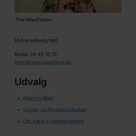
Adelsbech
Tina-Mia Eriksen
Jorun
Bech
(Adressebeskyttet)
Tina
Mobil: 24 42 10 15
Boel
tmer@regionsjaelland.dk
Udvalg
Camilla Aff
Bredegaard
​Regionsrådet
Social- og Psykiatriudvalget
Jette
Det nære sundhedsudvalg
Leth
Buhl