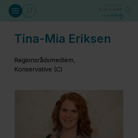
Gå til indhold
Tina-Mia Eriksen
Regionsrådets medlemmer
Trine Birk
Regionsrådsmedlem,
Andersen
Konservative (C)
Anne
Møller
Ronex
Dorthe