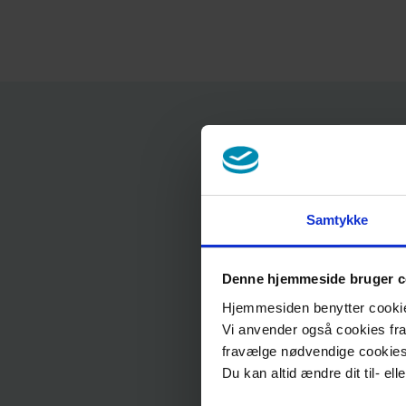
Konta
Samtykke
Denne hjemmeside bruger c
Hjemmesiden benytter cookies 
Adresse
Vi anvender også cookies fra 
fravælge nødvendige cookie
Region Sjælland
Du kan altid ændre dit til- el
Regional Udvikling