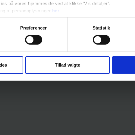
s på vores hjemmeside ved at klikke ’Vis detaljer’.
ng af personoplysninger
her
.
Jordforureningsområdet:
Mandag - fredag: 9:00 - 12:00
Præferencer
Statistik
Tlf.
57 87 59 04
ies
Tillad valgte