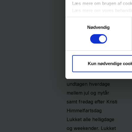
Læs mere om brugen af cookie
Alléen
15
Læs mere om vores behandli
4180
Sorø
Samtykkevalg
Nødvendig
Åbningstider
Mandag – torsdag 8.00
- 15.30
Fredag 8.00 - 15.00.
Kun nødvendige cook
Åbent alle hverdage,
undtagen hverdage
mellem jul og nytår
samt fredag efter Kristi
Himmelfartsdag
Lukket alle helligdage
og weekender. Lukket