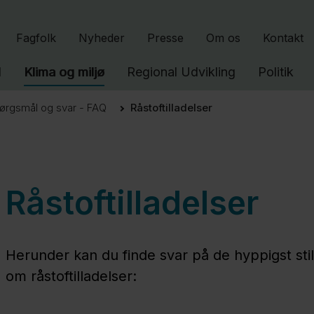
Gå til indhold
Fagfolk
Nyheder
Presse
Om os
Kontakt
l
Klima og miljø
Regional Udvikling
Politik
ørgsmål og svar - FAQ
Råstoftilladelser
Råstoftilladelser
Herunder kan du finde svar på de hyppigst sti
om råstoftilladelser: