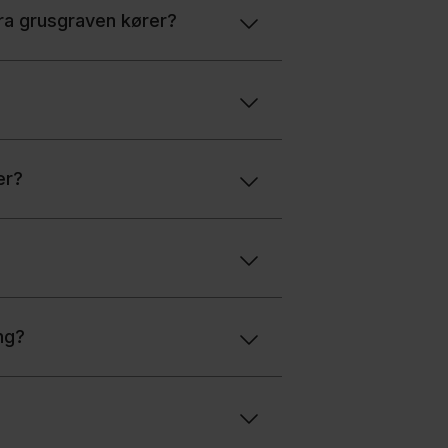
fra grusgraven kører?
er?
ng?