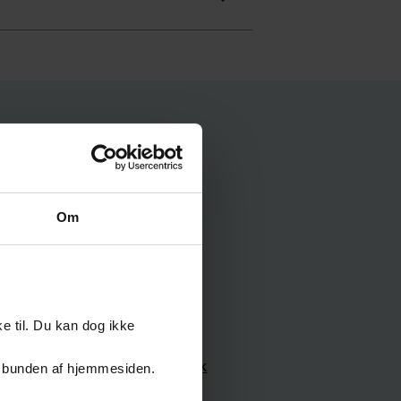
Om
kriv til os
e til. Du kan dog ikke
naludvikling@regionsjaelland.dk
er i bunden af hjemmesiden.