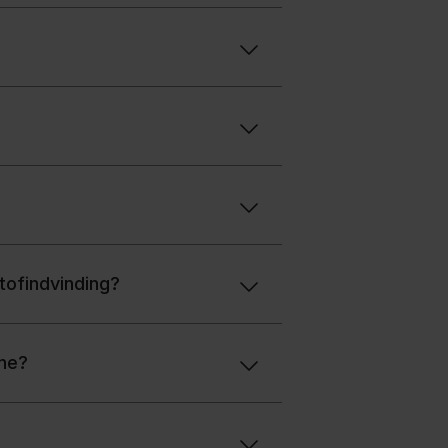
tofindvinding?
ene?