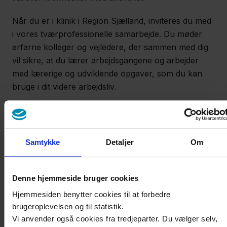
Når du er i klinik i Region Sjælland, inviteres du med
i vores tværprofessionelle samarbejde. Du møder
erfarne kolleger og vejledere, der sammen med dig
vil sikre, at du lærer arbejdsgangene og arbejder
med lærerige og udviklende opgaver, som du kan
bruge i dit videre arbejdsliv.
Læs mere om uddannelsen og find det nærmeste
uddannelsessted her:
Ernæring og sundhed |
UddannelsesGuiden
Samtykke
Detaljer
Om
Denne hjemmeside bruger cookies
Hjemmesiden benytter cookies til at forbedre
brugeroplevelsen og til statistik.
Vi anvender også cookies fra tredjeparter. Du vælger selv,