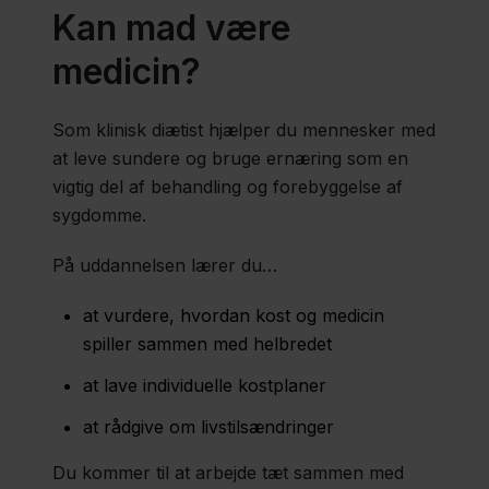
Kan mad være
Ernæringsassistentuddannelsen
medicin?
Som klinisk diætist hjælper du mennesker med
Fysioterapeutuddannelsen
at leve sundere og bruge ernæring som en
vigtig del af behandling og forebyggelse af
Hospitalsteknisk
sygdomme.
assistent
På uddannelsen lærer du…
uddannelsen
at vurdere, hvordan kost og medicin
spiller sammen med helbredet
Jordemoderuddannelsen
at lave individuelle kostplaner
at rådgive om livstilsændringer
Radiografuddannelsen
Du kommer til at arbejde tæt sammen med