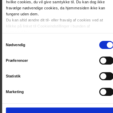
hvilke cookies, du vil give samtykke til. Du kan dog ikke
fravælge nødvendige cookies, da hjemmesiden ikke kan
fungere uden dem.
Du kan altid ændre dit til- eller fravalg af cookies ved at
klikke på linket til Cookieindstillinger i bunden af
hjemmesiden.
Samtykkevalg
Læs mere om brugen af cookies på vores hjemmeside ved
Nødvendig
at klikke ’Vis detaljer’.
Læs mere om vores behandling af personoplysninger
her
.
Præferencer
Her kan du komme i
klinik i løbet af din
Statistik
uddannelse
Marketing
Læs mere om hvordan det er at være i klinik
på de enkelte sygehuse i Region Sjælland.