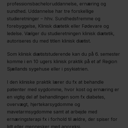
Presse
professionsbacheloruddannelse, ernæring og
sundhed. Uddannelse har tre forskellige
Om
studieretninger – hhv. Sundhedsfremme og
os
forebyggelse, Klinisk diætetik eller Fødevare og
ledelse. Vælger du studieretningen klinisk diætetik,
Kontakt
autoriseres du med titlen klinisk diætist.
Som klinisk diætiststuderende kan du på 6. semester
komme i en 10 ugers klinisk praktik på et af Region
Sjællands sygehuse eller i psykiatrien.
I den kliniske praktik lærer du fx at behandle
patienter med sygdomme, hvor kost og ernæring er
en vigtig del af behandlingen som fx diabetes,
overvægt, hjertekarsygdomme og
mavetarmsygdomme samt at arbejde med
ernæringsterapi fx i forhold til ældre, der spiser for
lidt eller mennesker med anoreksi.