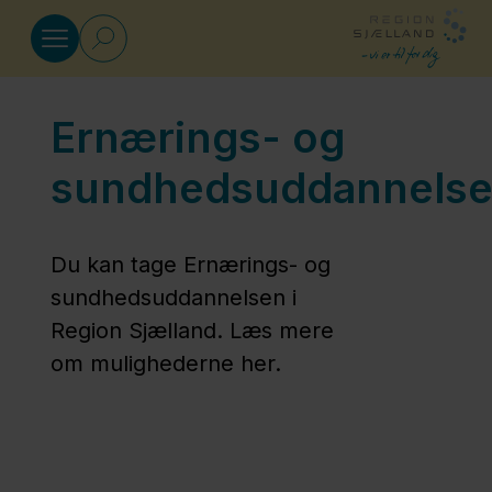
Gå til indhold
Ernærings- og
Sundhedsfaglige uddannelser
sundhedsuddannels
Ambulancebehandleruddannelsen
Du kan tage Ernærings- og
Bioanalytikeruddannelsen
sundhedsuddannelsen i
Region Sjælland. Læs mere
om mulighederne her.
Ergoterapeutuddannelsen
Ernærings- og
sundhedsuddannelsen