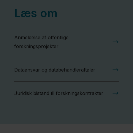
Læs om
Politik
Job og
Anmeldelse af offentlige
uddannelse
forskningsprojekter
Fagfolk
Dataansvar og databehandleraftaler
Nyheder
Presse
Juridisk bistand til forskningskontrakter
Om
os
Kontakt