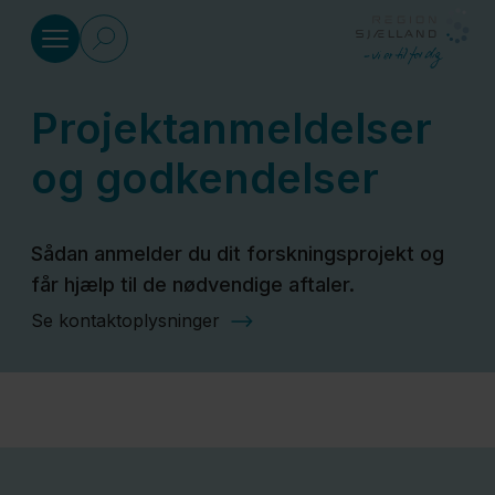
Gå til indhold
Projektanmeldelser
Sundhed
og godkendelser
Social
Sådan anmelder du dit forskningsprojekt og
får hjælp til de nødvendige aftaler.
Klima
Se kontaktoplysninger
og
miljø
Regional
Udvikling