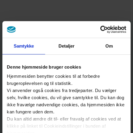
Kontakt
Samtykke
Detaljer
Om
Adresse
Denne hjemmeside bruger cookies
Hjemmesiden benytter cookies til at forbedre
Forskningsstøtte Center, Region Sjælland
brugeroplevelsen og til statistik.
Forskningsfortegnelsen
Vi anvender også cookies fra tredjeparter. Du vælger
Lykkebækvej
4
selv, hvilke cookies, du vil give samtykke til. Du kan dog
4600
Køge
ikke fravælge nødvendige cookies, da hjemmesiden ikke
kan fungere uden dem.
Du kan altid ændre dit til- eller fravalg af cookies ved at
Ring til os
klikke på linket til Cookieindstillinger i bunden af