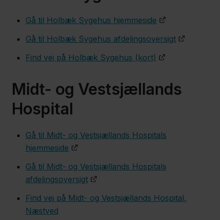
Gå til Holbæk Sygehus hjemmeside
Bloddonor
Gå til Holbæk Sygehus afdelingsoversigt
Blodprøver,
Find vej på Holbæk Sygehus (kort)
EKG,
Midt- og Vestsjællands
røntgen og
skanning
Hospital
Gå til Midt- og Vestsjællands Hospitals
Det Nære
hjemmeside
Sundhedsvæsen
Gå til Midt- og Vestsjællands Hospitals
afdelingsoversigt
Digitale
Find vej på Midt- og Vestsjællands Hospital,
løsninger
Næstved