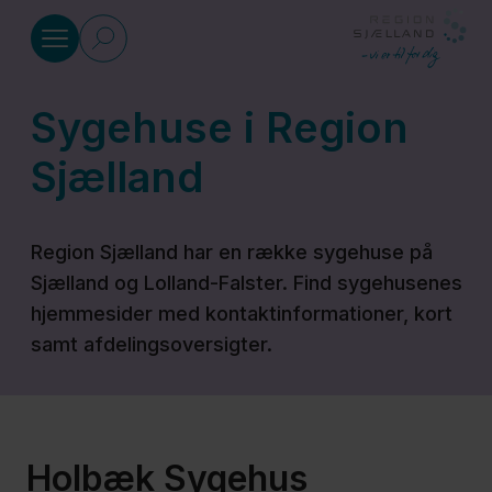
Gå til indhold
Sygehuse i Region
Sundhed
Sjælland
Akuthjælp
Region Sjælland har en række sygehuse på
Sjælland og Lolland-Falster. Find sygehusenes
Alt hvad
hjemmesider med kontaktinformationer, kort
du skal
samt afdelingsoversigter.
vide om
sygdomme
Befordring
Holbæk Sygehus