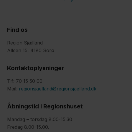
Sygehuse
Tandplejen
Find os
Vaccination
Region Sjælland
Alleen 15, 4180 Sorø
Fagfolk
Kontaktoplysninger
Nyheder
Tlf: 70 15 50 00
Mail:
regionsjaelland@regionsjaelland.dk
Presse
Om
Åbningstid i Regionshuset
os
Mandag – torsdag 8.00-15.30
Kontakt
Fredag 8.00-15.00.