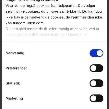
Universitetshospital i
Vi anvender også cookies fra tredjeparter. Du vælger
selv, hvilke cookies, du vil give samtykke til. Du kan dog
Køge og Roskilde
Nærklinikker og
ikke fravælge nødvendige cookies, da hjemmesiden ikke
sundhedscentre
kan fungere uden dem.
Gå til Sjællands Universitetshospitals
Du kan altid ændre dit til- eller fravalg af cookies ved at
hjemmeside
klikke på linket til Cookieindstillinger i bunden af
Patientinddragelse
hjemmesiden.
Gå til Sjælland Universitetshospitals
og frivillige
Samtykkevalg
afdelingsoversigt
Læs mere om brugen af cookies på vores hjemmeside
Nødvendig
ved at klikke ’Vis detaljer’.
Find vej på Sjælland Universitetshospitals i Køge
Patientrettigheder
Læs mere om vores behandling af personoplysninger
(kort)
Præferencer
her
.
og vejledning
Find vej på Sjælland Universitetshospitals i
Roskilde (kort)
Statistik
Præhospitalt
Projekt Universitetshospital Køge
Center
Marketing
Sjællands