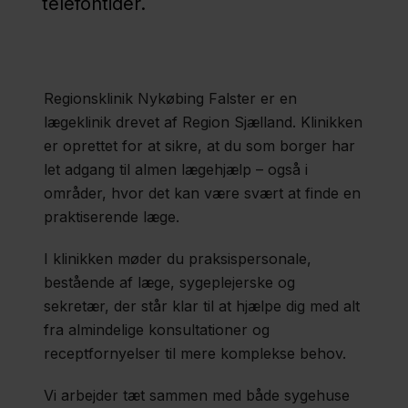
telefontider.
Sjælland
Nærklinik
Præstø
Regionsklinik Nykøbing Falster er en
lægeklinik drevet af Region Sjælland. Klinikken
er oprettet for at sikre, at du som borger har
Nærklinik
let adgang til almen lægehjælp – også i
Søllested
områder, hvor det kan være svært at finde en
praktiserende læge.
Nærklinik
I klinikken møder du praksispersonale,
Vordingborg
bestående af læge, sygeplejerske og
sekretær, der står klar til at hjælpe dig med alt
fra almindelige konsultationer og
Regionsklinik
receptfornyelser til mere komplekse behov.
Mørkøv
Vi arbejder tæt sammen med både sygehuse