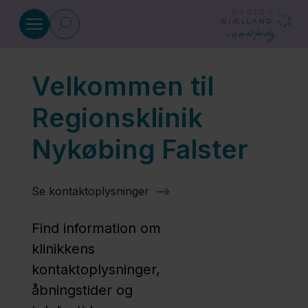
Gå til indhold
Velkommen til
Nærklinikker og sundhedscentre
Regionsklinik
Nærklinik
Nykøbing Falster
Kalundborg
Se kontaktoplysninger
Nærklinik
Nakskov
Find information om
klinikkens
kontaktoplysninger,
Nærklinik
åbningstider og
Nykøbing