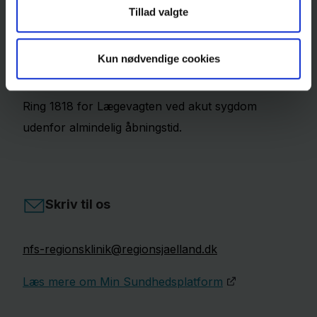
Hvis du er nødt til at melde afbud. Ring til os med
Tillad valgte
det ​samme.
Så kan vi indkalde en anden patient og undgå
Kun nødvendige cookies
lange ventetider.​​​​​​​​​​
Ring 1818 for Lægevagten ved akut sygdom
udenfor almindelig åbningstid.
Skriv til os
nfs-regionsklinik@regionsjaelland.dk
Læs mere om Min Sundhedsplatform