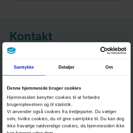
i Region
Sjælland
Lægeklinik
Kontakt
Korsør
Adresse
Fagfolk
Samtykke
Detaljer
Om
Regionsklinik Nykøbing Falster
Nyheder
Fjordvej
15
Denne hjemmeside bruger cookies
Presse
4804
Nykøbing F
Hjemmesiden benytter cookies til at forbedre
Om
brugeroplevelsen og til statistik.
Åbningstider
os
Vi anvender også cookies fra tredjeparter. Du vælger
selv, hvilke cookies, du vil give samtykke til. Du kan dog
Hverdage kl. 08.00-16.00
Kontakt
ikke fravælge nødvendige cookies, da hjemmesiden ikke
- Undtaget ved helligdage og ferier
kan fungere uden dem.