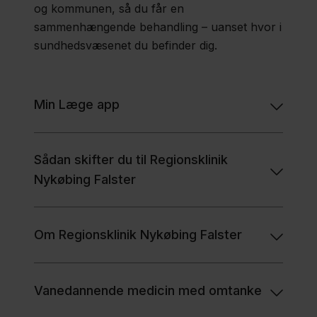
og kommunen, så du får en
Regionsklinik
sammenhængende behandling – uanset hvor i
Nykøbing
sundhedsvæsenet du befinder dig.
Falster
Min Læge app
Regionsklinik
Næstved
Sygehus
Sådan skifter du til Regionsklinik
Nykøbing Falster
Regionsklinik
Næstved
Om Regionsklinik Nykøbing Falster
Øst
Vanedannende medicin med omtanke
Sundhedscentre