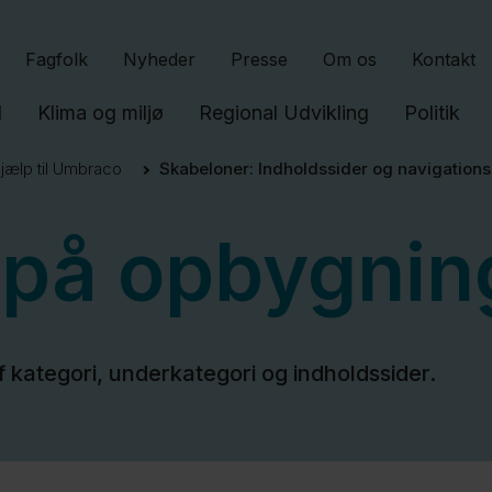
Gå til indhold
Fagfolk
Nyheder
Presse
Om os
Kontakt
l
Klima og miljø
Regional Udvikling
Politik
jælp til Umbraco
Skabeloner: Indholdssider og navigations
 på opbygnin
 kategori, underkategori og indholdssider.