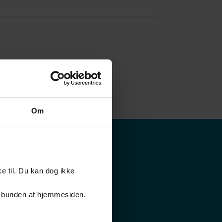
Om
e til. Du kan dog ikke
er i bunden af hjemmesiden.
Klima og miljø