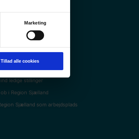
røn omstilling og Klima
Jordforurening
Marketing
åstoffer
Tillad alle cookies
Job og uddannelse
ind ledige stillinger
ob i Region Sjælland
Region Sjælland som arbejdsplads