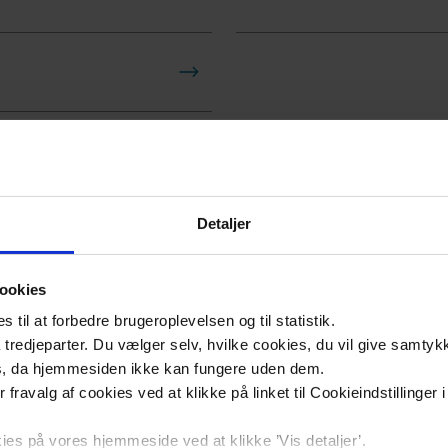
Detaljer
ookies
til at forbedre brugeroplevelsen og til statistik.
tredjeparter. Du vælger selv, hvilke cookies, du vil give samtykk
s, da hjemmesiden ikke kan fungere uden dem.
ler fravalg af cookies ved at klikke på linket til Cookieindstilling
Social
s på vores hjemmeside ved at klikke ’Vis detaljer’.