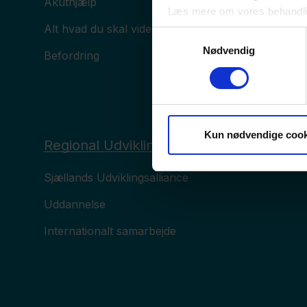
Akuthjælp
Læs mere om vores behandli
Alt hvad du skal vide om sygdomme
Samtykkevalg
Nødvendig
Befordring
Kun nødvendige cook
Regional Udvikling
Sjællands Udviklingsalliance
Uddannelse
Internationalt samarbejde