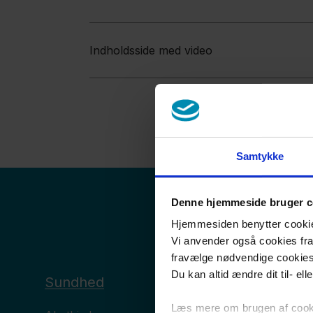
Indholdsside med video
Samtykke
Denne hjemmeside bruger c
Hjemmesiden benytter cookies 
Vi anvender også cookies fra 
fravælge nødvendige cookie
Du kan altid ændre dit til- el
Sundhed
Læs mere om brugen af cookie