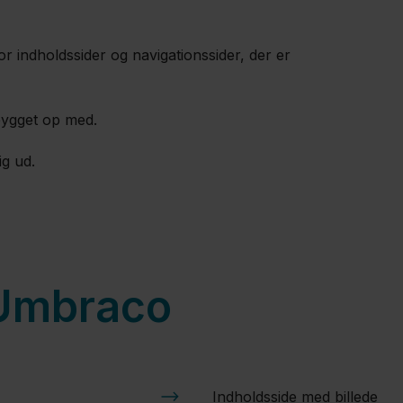
r indholdssider og navigationssider, der er
bygget op med.
ig ud.
 Umbraco
Indholdsside med billede