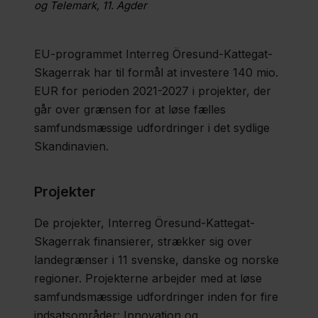
Interreg
og Telemark, 11. Agder
Europe
EU-programmet Interreg Öresund-Kattegat-
Skagerrak har til formål at investere 140 mio.
Fagfolk
EUR for perioden 2021-2027 i projekter, der
går over grænsen for at løse fælles
Nyheder
samfundsmæssige udfordringer i det sydlige
Presse
Skandinavien.
Om
Projekter
os
De projekter, Interreg Öresund-Kattegat-
Kontakt
Skagerrak finansierer, strækker sig over
landegrænser i 11 svenske, danske og norske
regioner. Projekterne arbejder med at løse
samfundsmæssige udfordringer inden for fire
indsatsområder: Innovation og