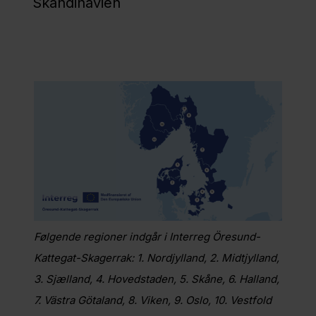
Skandinavien
Interreg
South
Baltic
Interreg
Baltic
Sea
Region
Interreg
Følgende regioner indgår i Interreg Öresund-
North
Kattegat-Skagerrak: 1. Nordjylland, 2. Midtjylland,
Sea
3. Sjælland, 4. Hovedstaden, 5. Skåne, 6. Halland,
7. Västra Götaland, 8. Viken, 9. Oslo, 10. Vestfold