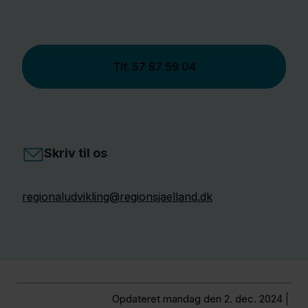
Tlf.
57 87 59 04
Skriv til os
regionaludvikling@regionsjaelland.dk
Opdateret mandag den 2. dec. 2024