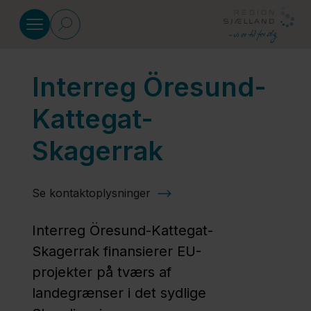
Gå til indhold
Interreg Öresund-
INTERREG
Kattegat-
Interreg 6A
Skagerrak
Deutschland-
Danmark
Se kontaktoplysninger
Interreg
Interreg Öresund-Kattegat-
Öresund-
Skagerrak finansierer EU-
Kattegat-
projekter på tværs af
Skagerrak
landegrænser i det sydlige