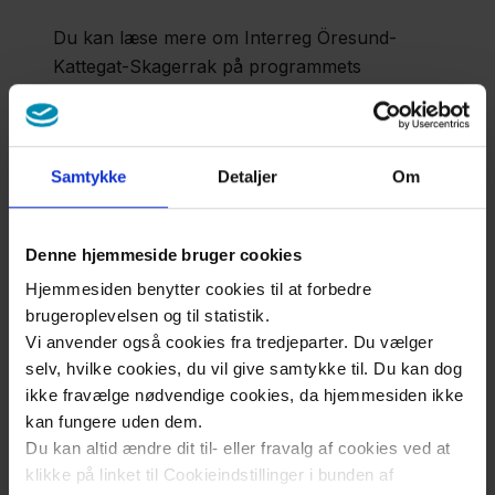
Du kan læse mere om Interreg Öresund-
Kattegat-Skagerrak på programmets
hjemmeside samt få information om puljer og
søgemuligheder.
Hjemmeside Interreg Öresund-Kattegat-
Samtykke
Detaljer
Om
Skagerrak
Denne hjemmeside bruger cookies
Hjemmesiden benytter cookies til at forbedre
For yderligere information
brugeroplevelsen og til statistik.
kontakt:
Vi anvender også cookies fra tredjeparter. Du vælger
selv, hvilke cookies, du vil give samtykke til. Du kan dog
Hanne Edelweiss Beckert
ikke fravælge nødvendige cookies, da hjemmesiden ikke
Chefkonsulent
kan fungere uden dem.
Telefon: 21 64 68 73
Du kan altid ændre dit til- eller fravalg af cookies ved at
klikke på linket til Cookieindstillinger i bunden af
HEB@regionsjaelland.dk