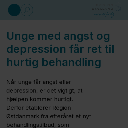
Gå til indhold
Unge med angst og
Sundhed
depression får ret til
Social
hurtig behandling
Klima
Når unge får angst eller
og
depression, er det vigtigt, at
miljø
hjælpen kommer hurtigt.
Derfor etablerer Region
Regional
Østdanmark fra efteråret et nyt
Udvikling
behandlingstilbud, som