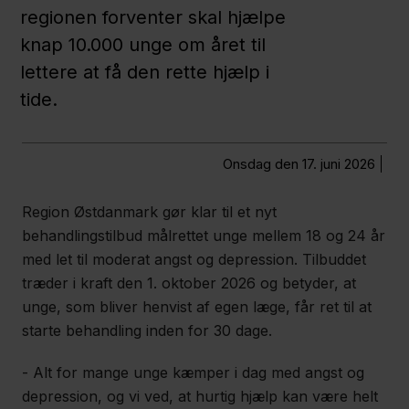
regionen forventer skal hjælpe
Politik
knap 10.000 unge om året til
lettere at få den rette hjælp i
tide.
Job og
uddannelse
onsdag den 17. juni 2026
Fagfolk
Region Østdanmark gør klar til et nyt
behandlingstilbud målrettet unge mellem 18 og 24 år
Nyheder
med let til moderat angst og depression. Tilbuddet
Presse
træder i kraft den 1. oktober 2026 og betyder, at
unge, som bliver henvist af egen læge, får ret til at
Om
starte behandling inden for 30 dage.
os
- Alt for mange unge kæmper i dag med angst og
Kontakt
depression, og vi ved, at hurtig hjælp kan være helt