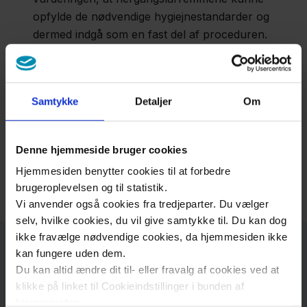
Sygehus
opfylde de nødvendige hygiejnestandarder og
dermed indgå som en fast del af proceduren.
Solcelleanlæg
Dette skift har ikke kun reduceret spild og
sparer 88
ressourcer, men også medført en besparelse
på cirka 1.250 engangslårremme årligt og
Samtykke
Detaljer
Om
tons CO2
dermed næsten 18.000 kroner.
Denne hjemmeside bruger cookies
3.800
Hjemmesiden benytter cookies til at forbedre
stykker
Udgivet: 8. oktober 2024
brugeroplevelsen og til statistik.
blå
Vi anvender også cookies fra tredjeparter. Du vælger
lejepapir
selv, hvilke cookies, du vil give samtykke til. Du kan dog
sparet
ikke fravælge nødvendige cookies, da hjemmesiden ikke
kan fungere uden dem.
årligt på
Kontakt
Du kan altid ændre dit til- eller fravalg af cookies ved at
Slagelse
klikke på linket til Cookieindstillinger i bunden af
Sygehus
hjemmesiden.