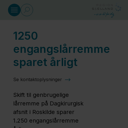
Gå til indhold
1250
Klimaresultater
engangslårremme
300
sparet årligt
medarbejdere
undervist
Se kontaktoplysninger
4.661
Skift til genbrugelige
tons
lårremme på Dagkirurgisk
CO2
afsnit i Roskilde sparer
sparet
1.250 engangslårremme