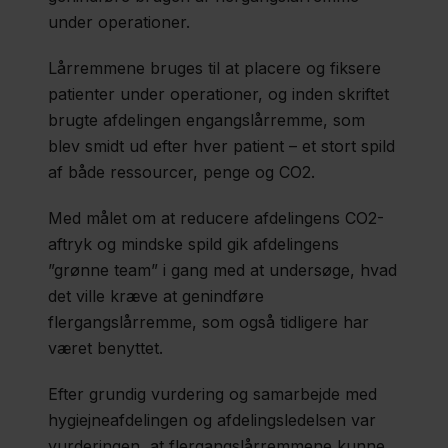
omsyet til
under operationer.
nye
produkter
Lårremmene bruges til at placere og fiksere
patienter under operationer, og inden skriftet
brugte afdelingen engangslårremme, som
1500 nye
blev smidt ud efter hver patient – et stort spild
ladestandere
af både ressourcer, penge og CO2.
sætter strøm
på regionen
Med målet om at reducere afdelingens CO2-
aftryk og mindske spild gik afdelingens
”grønne team” i gang med at undersøge, hvad
346 nye
det ville kræve at genindføre
ruder
flergangslårremme, som også tidligere har
været benyttet.
sparer
39 tons
Efter grundig vurdering og samarbejde med
CO2 på
hygiejneafdelingen og afdelingsledelsen var
Næstved
vurderingen, at flergangslårremmene kunne