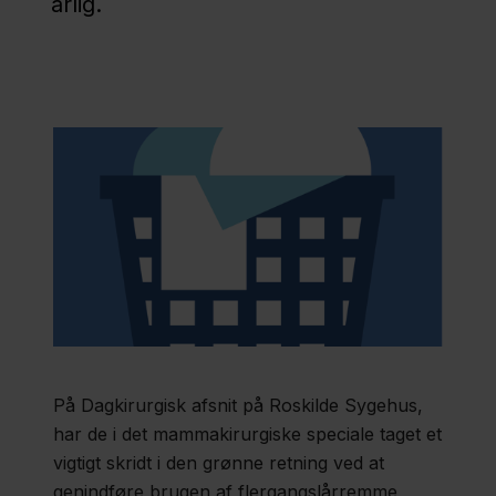
årlig.
1250
engangslårremme
sparet årligt
Sygehuse
sænker
udledningen
af CO2 med
321 tons
5 tons
På Dagkirurgisk afsnit på Roskilde Sygehus,
brugt
har de i det mammakirurgiske speciale taget et
tekstil
vigtigt skridt i den grønne retning ved at
genindføre brugen af flergangslårremme