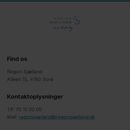
klar til
grønnere
arbejdsplads
120
sygepelejestuderende
Find os
sætter
bæredygtighed på
Region Sjælland
Alleen 15, 4180 Sorø
skemaet
Kontaktoplysninger
15
Tlf: 70 15 50 00
hektar
Mail:
regionsjaelland@regionsjaelland.dk
skov
spirer