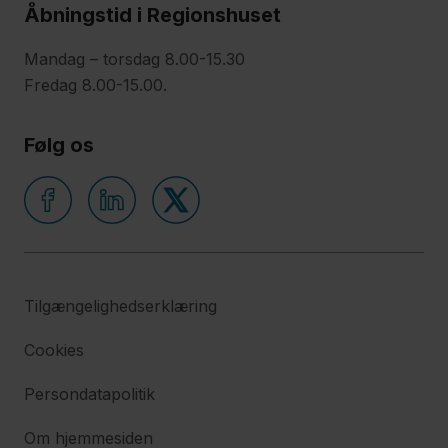
Åbningstid i Regionshuset
frem
Mandag – torsdag 8.00-15.30
Fredag 8.00-15.00.
2000
MVh
Følg os
grøn
strøm
om
året
Tilgængelighedserklæring
1 fælles
system for
Cookies
energiledelse
Persondatapolitik
Om hjemmesiden
2 regioner