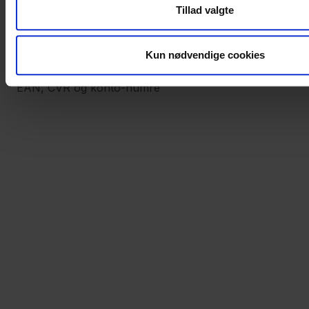
Tillad valgte
Persondatapolitik
Kun nødvendige cookies
Om hjemmesiden
EAN, CVR og konto-numre