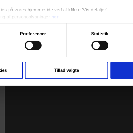
s på vores hjemmeside ved at klikke ’Vis detaljer’.
ng af personoplysninger
her
.
Præferencer
Statistik
ies
Tillad valgte