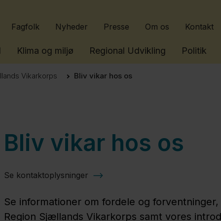
Gå til indhold
Fagfolk
Nyheder
Presse
Om os
Kontakt
l
Klima og miljø
Regional Udvikling
Politik
llands Vikarkorps
Bliv vikar hos os
Bliv vikar hos os
Se kontaktoplysninger
Se informationer om fordele og forventninger, 
Region Sjællands Vikarkorps samt vores introd