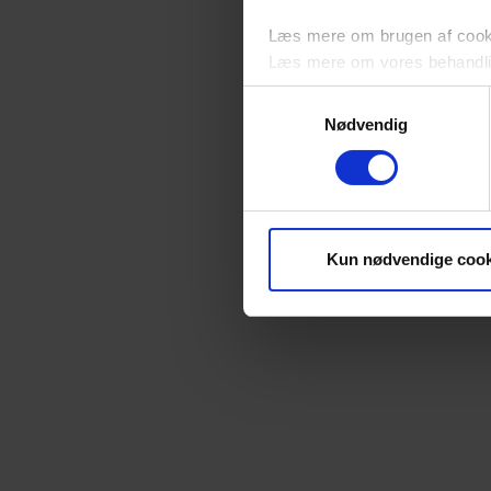
Læs mere om brugen af cookie
Læs mere om vores behandli
Samtykkevalg
Nødvendig
Kun nødvendige cook