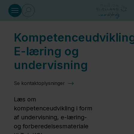
Gå til indhold
Kompetenceudvikling
Sundhed
E-læring og
Social
undervisning
Klima
Se kontaktoplysninger
og
miljø
Læs om
kompetenceudvikling i form
af undervisning, e-læring-
Regional
og forberedelsesmateriale
Udvikling