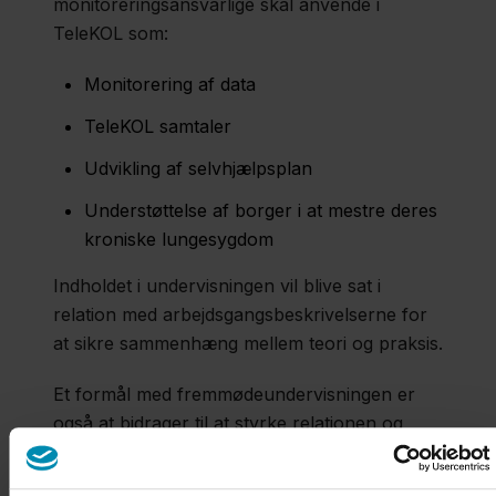
monitoreringsansvarlige skal anvende i
TeleKOL som:
Monitorering af data
TeleKOL samtaler
Udvikling af selvhjælpsplan
Understøttelse af borger i at mestre deres
kroniske lungesygdom
Indholdet i undervisningen vil blive sat i
relation med arbejdsgangsbeskrivelserne for
at sikre sammenhæng mellem teori og praksis.
Et formål med fremmødeundervisningen er
også at bidrager til at styrke relationen og
samarbejdet med andre
monitoreringsansvarlige. Derfor er der lagt