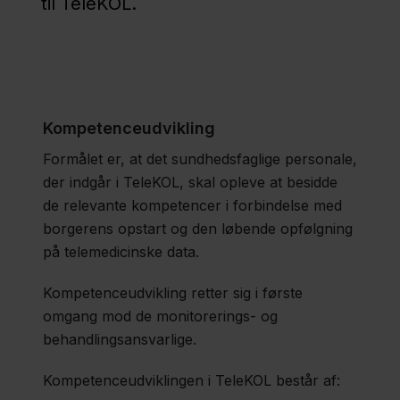
til TeleKOL.
Politik
Job og
Kompetenceudvikling
uddannelse
Formålet er, at det sundhedsfaglige personale,
der indgår i TeleKOL, skal opleve at besidde
Fagfolk
de relevante kompetencer i forbindelse med
borgerens opstart og den løbende opfølgning
Nyheder
på telemedicinske data.
Presse
Kompetenceudvikling retter sig i første
Om
omgang mod de monitorerings- og
behandlingsansvarlige.
os
Kontakt
Kompetenceudviklingen i TeleKOL består af: