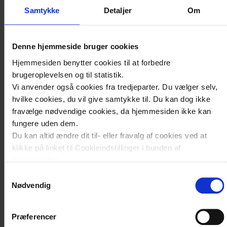
vægt på, at fremmødeundervisningen bliver
Samtykke
Detaljer
Om
afviklet inden for geografien af
sundhedsklyngerne, med henblik på at
understøtte samarbejdet omkring TeleKOL.
Denne hjemmeside bruger cookies
Hjemmesiden benytter cookies til at forbedre
Undervisningen strækker sig over tre dage.
brugeroplevelsen og til statistik.
Læringsmålene for undervisningen
Vi anvender også cookies fra tredjeparter. Du vælger selv,
understøtter at der opnås kompetencer og
hvilke cookies, du vil give samtykke til. Du kan dog ikke
færdigheder inden for sundhedspædagogik,
fravælge nødvendige cookies, da hjemmesiden ikke kan
kommunikation, sundhedsteknologi,
fungere uden dem.
organisering og sundhedsfaglig viden særligt
Du kan altid ændre dit til- eller fravalg af cookies ved at
om KOL.
klikke på linket til Cookieindstillinger i bunden af
hjemmesiden.
Samtykkevalg
Læs mere om brugen af cookies på vores hjemmeside ved
Nødvendig
Datoer for undervisning
at klikke ’Vis detaljer’.
Læs mere om vores behandling af personoplysninger
her
.
Præferencer