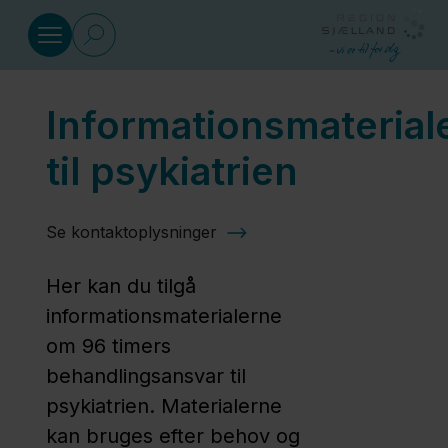
Gå til indhold
Informationsmaterial
Sundhed
til psykiatrien
Social
Se kontaktoplysninger
Klima
Her kan du tilgå
og
informationsmaterialerne
miljø
om 96 timers
behandlingsansvar til
Regional
psykiatrien. Materialerne
Udvikling
kan bruges efter behov og