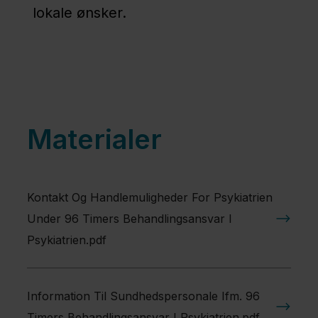
lokale ønsker.
Politik
Job og
uddannelse
Materialer
Fagfolk
Nyheder
Kontakt Og Handlemuligheder For Psykiatrien
Under 96 Timers Behandlingsansvar I
Presse
Psykiatrien.pdf
Om
os
Information Til Sundhedspersonale Ifm. 96
Kontakt
Timers Behandlingsansvar I Psykiatrien.pdf