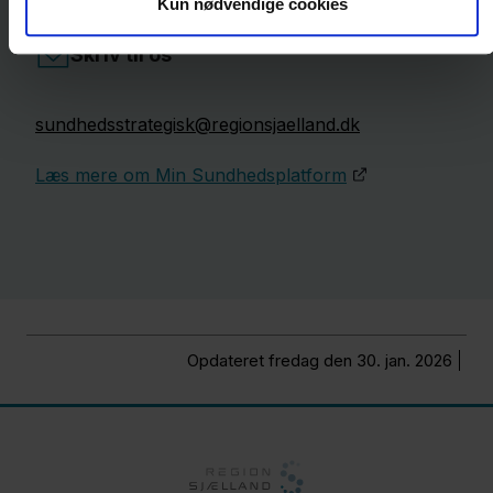
Kun nødvendige cookies
Skriv til os
sundhedsstrategisk@regionsjaelland.dk
Læs mere om Min Sundhedsplatform
Opdateret fredag den 30. jan. 2026