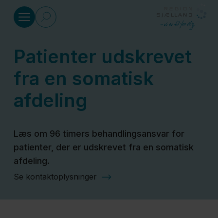
Gå til indhold
Patienter udskrevet
Sundhed
fra en somatisk
Social
afdeling
Klima
Læs om 96 timers behandlingsansvar for
og
patienter, der er udskrevet fra en somatisk
miljø
afdeling.
Se kontaktoplysninger
Regional
Udvikling