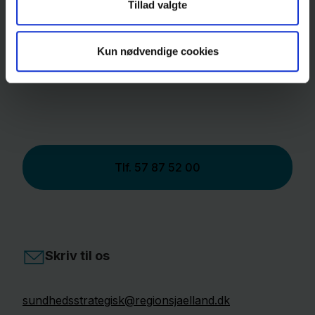
Tillad valgte
4180
Sorø
Kun nødvendige cookies
Ring til os
Tlf.
57 87 52 00
Skriv til os
sundhedsstrategisk@regionsjaelland.dk