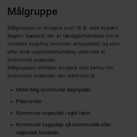
Målgruppe
Politik
Målgruppen er borgere over 18 år med bopæl i
Job og
Region Sjælland, der er færdigbehandlede fra et
somatisk sygehus herunder eHospitalet, og som
uddannelse
efter endt sygehusbehandling udskrives til
kommunal sygepleje.
Målgruppen omfatter borgere med behov for
Fagfolk
kommunal sygepleje, der udskrives til:
Nyheder
Midlertidig kommunal døgnplads
Presse
Plejecenter
Om
Kommunal sygepleje i eget hjem
os
Kommunal sygepleje på kommunale eller
Kontakt
regionale bosteder