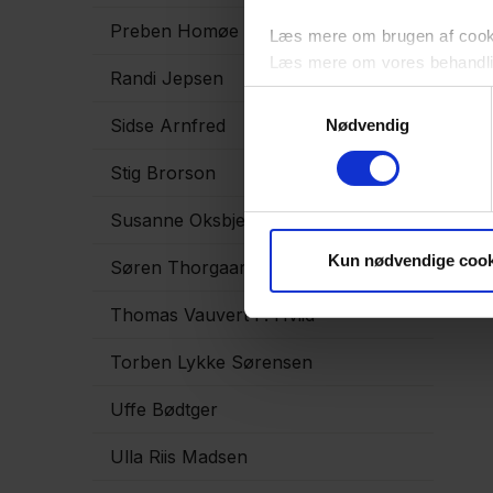
Preben Homøe
Læs mere om brugen af cookie
Læs mere om vores behandli
Randi Jepsen
Samtykkevalg
Sidse Arnfred
Nødvendig
Stig Brorson
Susanne Oksbjerg Dalton
Kun nødvendige cook
Søren Thorgaard Skou
Thomas Vauvert F. Hviid
Torben Lykke Sørensen
Uffe Bødtger
Ulla Riis Madsen