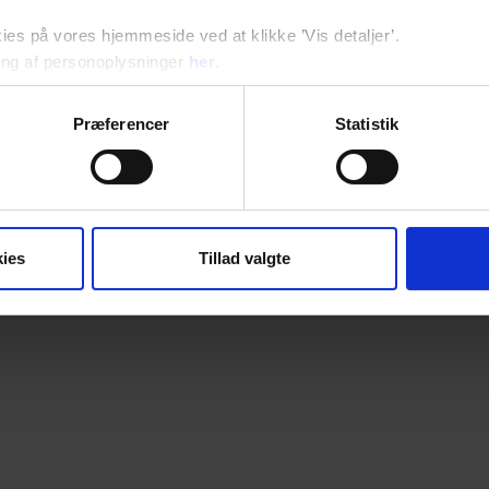
s på vores hjemmeside ved at klikke ’Vis detaljer’.
ng af personoplysninger
her
.
Præferencer
Statistik
ies
Tillad valgte