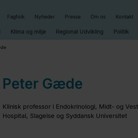
Gå til indhold
Fagfolk
Nyheder
Presse
Om os
Kontakt
l
Klima og miljø
Regional Udvikling
Politik
æde
Peter Gæde
Klinisk professor i Endokrinologi, Midt- og Ves
Hospital, Slagelse og Syddansk Universitet