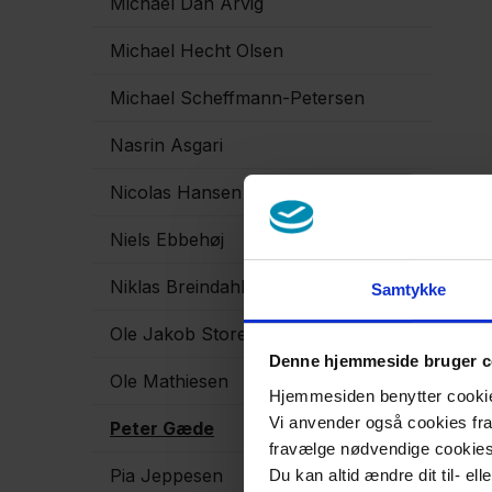
Michael Dan Arvig
Michael Hecht Olsen
Michael Scheffmann-Petersen
Nasrin Asgari
Nicolas Hansen
Niels Ebbehøj
Niklas Breindahl
Samtykke
Ole Jakob Storebø
Denne hjemmeside bruger c
Ole Mathiesen
Hjemmesiden benytter cookies 
Vi anvender også cookies fra 
Peter Gæde
fravælge nødvendige cookie
Pia Jeppesen
Du kan altid ændre dit til- el