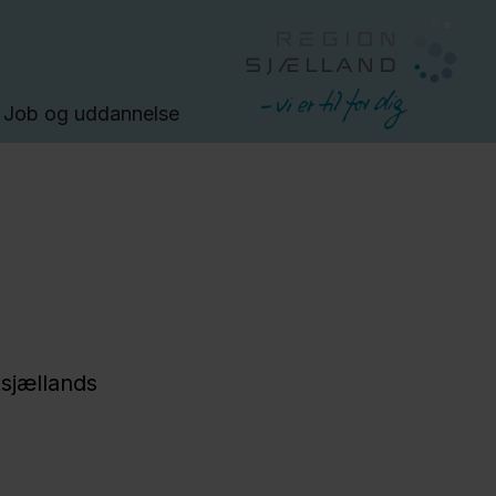
Job og uddannelse
tsjællands