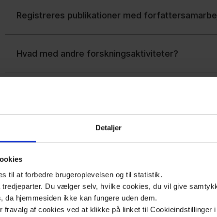
Registreres publikationer med forfattersamarbe
Hvad med andre forskningsaktiviteter?
Hvad er PlumX metrikker og Altmetrics?
Detaljer
Din profil i Pure
ookies
Personlig profil i Pure?
til at forbedre brugeroplevelsen og til statistik.
tredjeparter. Du vælger selv, hvilke cookies, du vil give samtykk
s, da hjemmesiden ikke kan fungere uden dem.
Hvordan knytter jeg mit ORCID til Pure?
ler fravalg af cookies ved at klikke på linket til Cookieindstilling