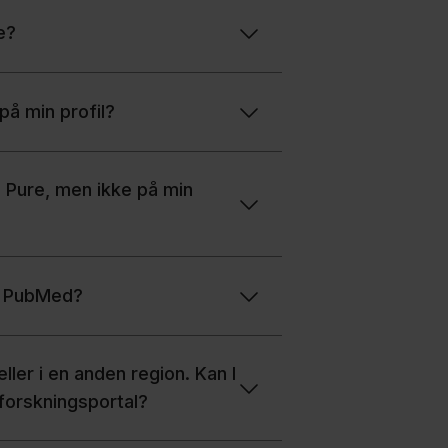
e?
på min profil?
 i Pure, men ikke på min
ra PubMed?
eller i en anden region. Kan I
 forskningsportal?