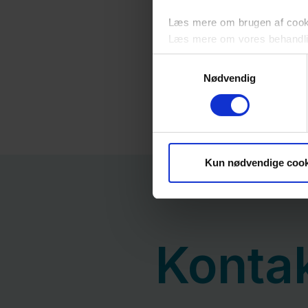
Læs mere om brugen af cookie
Læs mere om vores behandli
Samtykkevalg
Nødvendig
Kun nødvendige cook
Konta