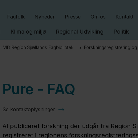
Gå til indhold
Fagfolk
Nyheder
Presse
Om os
Kontakt
l
Klima og miljø
Regional Udvikling
Politik
VID Region Sjællands Fagbibliotek
Forskningsregistrering og
Pure - FAQ
Se kontaktoplysninger
Al publiceret forskning der udgår fra Region Sj
registreret i regionens forskningsregistrerings