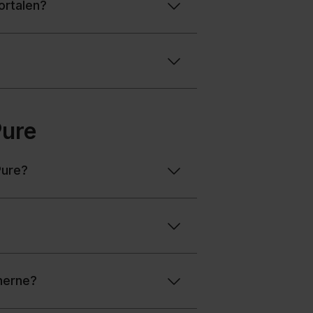
ortalen?
Pure
Pure?
onerne?