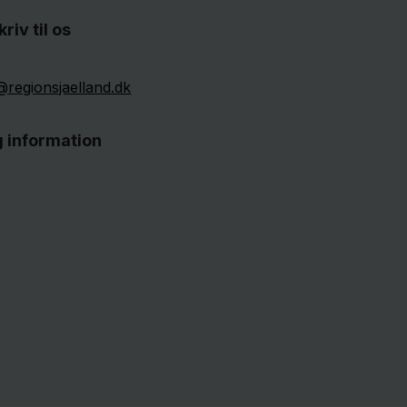
kriv til os
@regionsjaelland.dk
g information