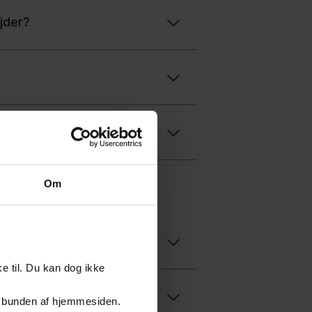
jder?
Om
e til. Du kan dog ikke
er i bunden af hjemmesiden.