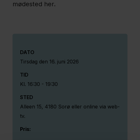
mødested her.
Politik
Job og
uddannelse
DATO
tirsdag den 16. juni 2026
Fagfolk
TID
Nyheder
Kl.
16:30
-
19:30
Presse
STED
Alleen 15, 4180 Sorø eller online via web-
Om
tv.
os
Pris:
Kontakt