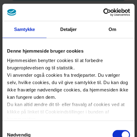
Dagsordner og referater
Samtykke
Detaljer
Om
​Find dagsordener og referater for det
Denne hjemmeside bruger cookies
forberedende regionsråd i Region Østdanmark
Hjemmesiden benytter cookies til at forbedre
her:
brugeroplevelsen og til statistik.
Vi anvender også cookies fra tredjeparter. Du vælger
Find dagsordener og referater fra møderne
selv, hvilke cookies, du vil give samtykke til. Du kan dog
ikke fravælge nødvendige cookies, da hjemmesiden ikke
Web-tv fra
kan fungere uden dem.
Du kan altid ændre dit til- eller fravalg af cookies ved at
regionsrådsmøderne
klikke på linket til Cookieindstillinger i bunden af
hjemmesiden.
Følg med i den politiske debat. Se
Samtykkevalg
regionsrådsmøderne online.
Læs mere om brugen af cookies på vores hjemmeside
Nødvendig