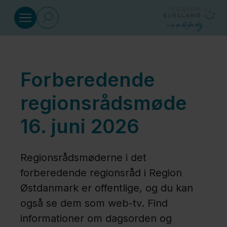
Gå til indhold
Sundhed
Forberedende
Social
regionsrådsmøde
16. juni 2026
Klima
og
Regionsrådsmøderne i det
miljø
forberedende regionsråd i Region
Østdanmark er offentlige, og du kan
Regional
også se dem som web-tv. Find
Udvikling
informationer om dagsorden og