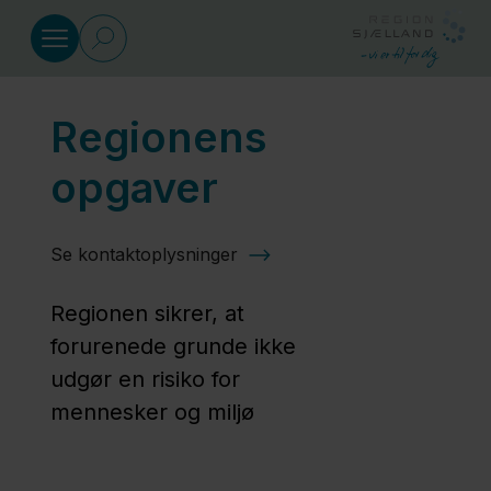
Gå til indhold
Regionens
Jordforurening
opgaver
Regionens
opgaver
Se kontaktoplysninger
Regionen sikrer, at
Viden
forurenede grunde ikke
om
udgør en risiko for
PFAS
mennesker og miljø
Er din