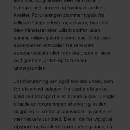
som olie, tungmetaller eller kemikalier –
trænger ned i jorden og forringer jordens
kvalitet. Forureningen stammer typisk fra
Pjecer
tidligere tiders industri og erhverv, hvor der
og
blev håndteret eller udledt stoffer uden
nyttige
samme miljøregulering som i dag. Et klassisk
links
eksempel er kemikalier fra renserier,
autoværksteder eller fabrikker, som er sivet
ned gennem jorden og forurenet
Fagfolk
undergrunden.
Nyheder
Jordforurening kan også skyldes uheld, som
for eksempel lækager fra utætte olietanke,
Presse
spild ved transport eller brandulykker. I nogle
Om
tilfælde er forureningen så alvorlig, at den
udgør en risiko for grundvandet, miljøet eller
os
menneskers sundhed. Det er derfor vigtigt at
Kontakt
opspore og håndtere forurenede grunde, så