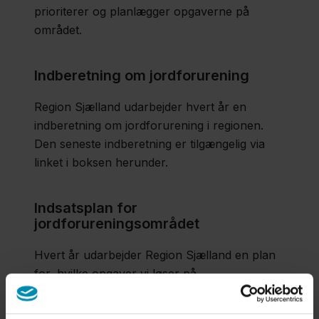
prioriterer og planlægger opgaverne på
området.
Indberetning om jordforurening​
Region Sjælland udarbejder hvert år en
indberetning om jordforurening i regionen.
Den seneste indberetning er tilgængelig via
linket i boksen herunder.
Indsatsplan for
jordforureningsområdet
Hvert år udarbejder Region Sjælland en plan
for, hvilke opgaver vi løser på
jordforureningsområdet. Denne plan kaldes
en Indsatsplan.