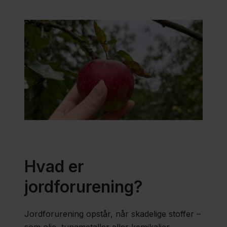
grund
forurenet?
For
grundejere
For
grundejers
rådgiver
Hvad er
Testgrunde og
jordforurening?
udviklingsprojekter
Jordforurening opstår, når skadelige stoffer –
Aktindsigt