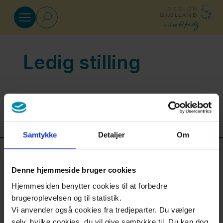
Gå til indhold
Ledig stilling
Job og uddannelse
Find
ledige
Opdateret mandag den 17. mar. 2025
stillinger
Samtykke
Detaljer
Om
Job i
Denne hjemmeside bruger cookies
Region
Hjemmesiden benytter cookies til at forbedre
Sjælland
brugeroplevelsen og til statistik.
Vi anvender også cookies fra tredjeparter. Du vælger
selv, hvilke cookies, du vil give samtykke til. Du kan dog